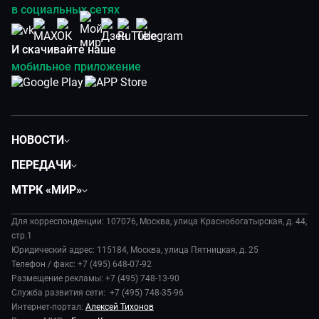
в социальных сетях
И скачивайте наше
мобильное приложение
НОВОСТИ
Политика
ПЕРЕДАЧИ
Общество
Вместе
МТРК «МИР»
Экономика
Будь, готовь!
О компании
Происшествия
Дела судебные
Для корреспонденции: 107076, Москва, улица Краснобогатырская, д. 44,
История
В содружестве
стр.1
Диктор делает
Руководство
Юридический адрес: 115184, Москва, улица Пятницкая, д. 25
В мире
Игра в кино
Телефон / факс: +7 (495) 648-07-92
Новости компании
Наука и технологии
Размещение рекламы: +7 (495) 748-13-90
Игра в кино. Мультфильмы
Пресса о нас
Служба развития сети: +7 (495) 748-35-96
Здоровье и медицина
Исторический детектив
Карьера
Интернет-портал:
Алексей Тихонов
Спорт