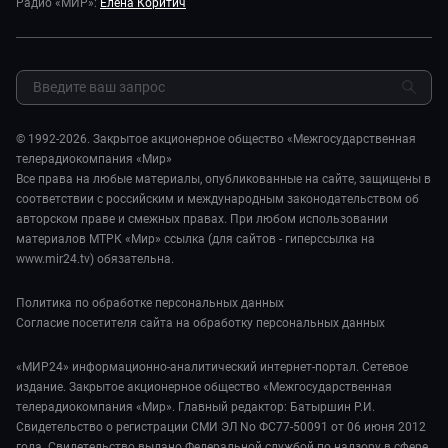
Миллион за 5 минут
Радио «МИР»:
Елена Коритич
Реклама
Авто
Миллион за 5 минут. Дети
Закупки и тендеры
Культура
МИР. Мнение
Результаты СОУТ
Шоу-бизнес
Мировое соглашение
Обратная связь
Стиль жизни
Обману.НЕТ
Сад и огород
© 1992-2026. Закрытое акционерное общество «Межгосударственная
Предварительный диагноз
телерадиокомпания «Мир»
Пять причин поехать в...
Все права на любые материалы, опубликованные на сайте, защищены в
соответствии с российским и международным законодательством об
авторском праве и смежных правах. При любом использовании
материалов МТРК «Мир» ссылка (для сайтов - гиперссылка на
www.mir24.tv) обязательна.
Политика по обработке персональных данных
Согласие посетителя сайта на обработку персональных данных
«МИР24» информационно-аналитический интернет-портал. Сетевое
издание. Закрытое акционерное общество «Межгосударственная
телерадиокомпания «Мир». Главный редактор: Батыршин Р.И.
Свидетельство о регистрации СМИ ЭЛ No ФС77-50091 от 06 июня 2012
года. Свидетельство выдано Федеральной службой по надзору в сфере