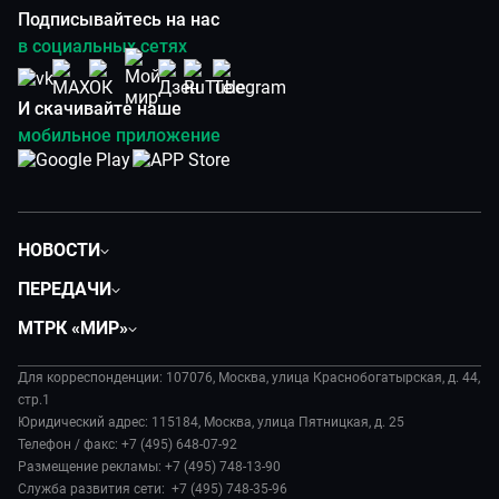
Подписывайтесь на нас
в социальных сетях
И скачивайте наше
мобильное приложение
НОВОСТИ
Политика
ПЕРЕДАЧИ
Общество
Вместе
МТРК «МИР»
Экономика
Будь, готовь!
О компании
Происшествия
Дела судебные
Для корреспонденции: 107076, Москва, улица Краснобогатырская, д. 44,
История
В содружестве
стр.1
Диктор делает
Руководство
Юридический адрес: 115184, Москва, улица Пятницкая, д. 25
В мире
Игра в кино
Телефон / факс: +7 (495) 648-07-92
Новости компании
Наука и технологии
Размещение рекламы: +7 (495) 748-13-90
Игра в кино. Мультфильмы
Пресса о нас
Служба развития сети: +7 (495) 748-35-96
Здоровье и медицина