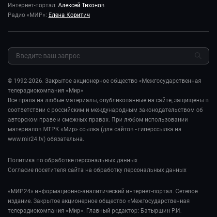
Исторический детектив
Карьера
Интернет-портал:
Алексей Тихонов
Спорт
Миллион за 5 минут
Радио «МИР»:
Елена Коритич
Реклама
Авто
Миллион за 5 минут. Дети
Закупки и тендеры
Культура
МИР. Мнение
Результаты СОУТ
Шоу-бизнес
Мировое соглашение
Обратная связь
Стиль жизни
Обману.НЕТ
Сад и огород
© 1992-2026. Закрытое акционерное общество «Межгосударственная
Предварительный диагноз
телерадиокомпания «Мир»
Пять причин поехать в...
Все права на любые материалы, опубликованные на сайте, защищены в
соответствии с российским и международным законодательством об
авторском праве и смежных правах. При любом использовании
материалов МТРК «Мир» ссылка (для сайтов - гиперссылка на
www.mir24.tv) обязательна.
Политика по обработке персональных данных
Согласие посетителя сайта на обработку персональных данных
«МИР24» информационно-аналитический интернет-портал. Сетевое
издание. Закрытое акционерное общество «Межгосударственная
телерадиокомпания «Мир». Главный редактор: Батыршин Р.И.