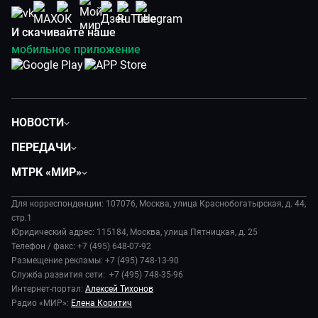
И скачивайте наше
мобильное приложение
НОВОСТИ
Политика
ПЕРЕДАЧИ
Общество
Вместе
МТРК «МИР»
Экономика
Будь, готовь!
О компании
Происшествия
Дела судебные
Для корреспонденции: 107076, Москва, улица Краснобогатырская, д. 44,
История
В содружестве
стр.1
Диктор делает
Руководство
Юридический адрес: 115184, Москва, улица Пятницкая, д. 25
В мире
Игра в кино
Телефон / факс: +7 (495) 648-07-92
Новости компании
Наука и технологии
Размещение рекламы: +7 (495) 748-13-90
Игра в кино. Мультфильмы
Пресса о нас
Служба развития сети: +7 (495) 748-35-96
Здоровье и медицина
Исторический детектив
Карьера
Интернет-портал:
Алексей Тихонов
Спорт
Миллион за 5 минут
Радио «МИР»:
Елена Коритич
Реклама