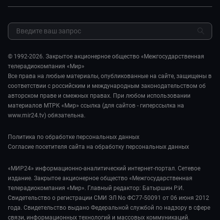
Авто
Миллион за 5 минут. Дети
Закупки и тендеры
Культура
МИР. Мнение
Результаты СОУТ
Шоу-бизнес
Мировое соглашение
Обратная связь
Стиль жизни
Обману.НЕТ
Сад и огород
© 1992-2026. Закрытое акционерное общество «Межгосударственная
Предварительный диагноз
телерадиокомпания «Мир»
Пять причин поехать в...
Все права на любые материалы, опубликованные на сайте, защищены в
соответствии с российским и международным законодательством об
авторском праве и смежных правах. При любом использовании
материалов МТРК «Мир» ссылка (для сайтов - гиперссылка на
www.mir24.tv) обязательна.
Политика по обработке персональных данных
Согласие посетителя сайта на обработку персональных данных
«МИР24» информационно-аналитический интернет-портал. Сетевое
издание. Закрытое акционерное общество «Межгосударственная
телерадиокомпания «Мир». Главный редактор: Батыршин Р.И.
Свидетельство о регистрации СМИ ЭЛ No ФС77-50091 от 06 июня 2012
года. Свидетельство выдано Федеральной службой по надзору в сфере
связи, информационных технологий и массовых коммуникаций.