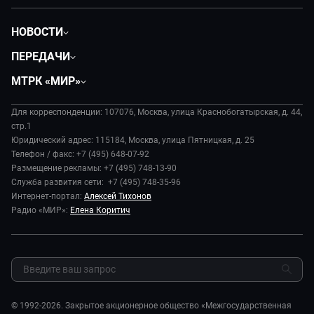
НОВОСТИ
Политика
ПЕРЕДАЧИ
Общество
Вместе
МТРК «МИР»
Экономика
Будь, готовь!
О компании
Происшествия
Дела судебные
Для корреспонденции: 107076, Москва, улица Краснобогатырская, д. 44,
История
В содружестве
стр.1
Диктор делает
Руководство
Юридический адрес: 115184, Москва, улица Пятницкая, д. 25
В мире
Игра в кино
Телефон / факс: +7 (495) 648-07-92
Новости компании
Наука и технологии
Размещение рекламы: +7 (495) 748-13-90
Игра в кино. Мультфильмы
Пресса о нас
Служба развития сети: +7 (495) 748-35-96
Здоровье и медицина
Исторический детектив
Карьера
Интернет-портал:
Алексей Тихонов
Спорт
Миллион за 5 минут
Радио «МИР»:
Елена Коритич
Реклама
Авто
Миллион за 5 минут. Дети
Закупки и тендеры
Культура
МИР. Мнение
Результаты СОУТ
Шоу-бизнес
Мировое соглашение
Обратная связь
Стиль жизни
Обману.НЕТ
Сад и огород
© 1992-2026. Закрытое акционерное общество «Межгосударственная
Предварительный диагноз