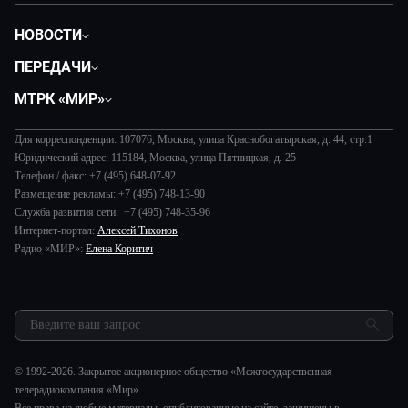
НОВОСТИ
Политика
ПЕРЕДАЧИ
Общество
Вместе
МТРК «МИР»
Экономика
Будь, готовь!
О компании
Происшествия
Дела судебные
Для корреспонденции: 107076, Москва, улица Краснобогатырская, д. 44, стр.1
История
В содружестве
Юридический адрес: 115184, Москва, улица Пятницкая, д. 25
Диктор делает
Руководство
Телефон / факс: +7 (495) 648-07-92
В мире
Игра в кино
Размещение рекламы: +7 (495) 748-13-90
Новости компании
Наука и технологии
Служба развития сети: +7 (495) 748-35-96
Игра в кино. Мультфильмы
Пресса о нас
Интернет-портал:
Алексей Тихонов
Здоровье и медицина
Исторический детектив
Карьера
Радио «МИР»:
Елена Коритич
Спорт
Миллион за 5 минут
Реклама
Авто
Миллион за 5 минут. Дети
Закупки и тендеры
Культура
МИР. Мнение
Результаты СОУТ
Шоу-бизнес
Мировое соглашение
Обратная связь
Стиль жизни
Обману.НЕТ
© 1992-2026. Закрытое акционерное общество «Межгосударственная
Сад и огород
телерадиокомпания «Мир»
Предварительный диагноз