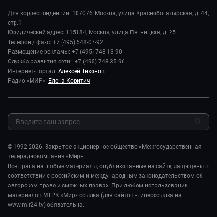
О компании
Происшествия
Дела судебные
Для корреспонденции: 107076, Москва, улица Краснобогатырская, д. 44,
История
В содружестве
стр.1
Диктор делает
Руководство
Юридический адрес: 115184, Москва, улица Пятницкая, д. 25
В мире
Игра в кино
Телефон / факс: +7 (495) 648-07-92
Новости компании
Наука и технологии
Размещение рекламы: +7 (495) 748-13-90
Игра в кино. Мультфильмы
Пресса о нас
Служба развития сети: +7 (495) 748-35-96
Здоровье и медицина
Исторический детектив
Карьера
Интернет-портал:
Алексей Тихонов
Спорт
Миллион за 5 минут
Радио «МИР»:
Елена Коритич
Реклама
Авто
Миллион за 5 минут. Дети
Закупки и тендеры
Культура
МИР. Мнение
Результаты СОУТ
Шоу-бизнес
Мировое соглашение
Обратная связь
Стиль жизни
Обману.НЕТ
Сад и огород
© 1992-2026. Закрытое акционерное общество «Межгосударственная
Предварительный диагноз
телерадиокомпания «Мир»
Пять причин поехать в...
Все права на любые материалы, опубликованные на сайте, защищены в
соответствии с российским и международным законодательством об
авторском праве и смежных правах. При любом использовании
материалов МТРК «Мир» ссылка (для сайтов - гиперссылка на
www.mir24.tv) обязательна.