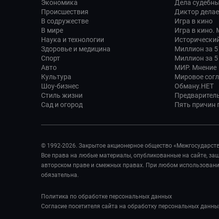
Экономика
Дела судебн
Происшествия
Диктор делае
В содружестве
Игра в кино
В мире
Игра в кино.
Наука и технологии
Исторический
Здоровье и медицина
Миллион за 5
Спорт
Миллион за 5
Авто
МИР. Мнение
Культура
Мировое сог
Шоу-бизнес
Обману.НЕТ
Стиль жизни
Предварител
Сад и огород
Пять причин п
© 1992-2026. Закрытое акционерное общество «Межгосударст
Все права на любые материалы, опубликованные на сайте, з
авторском праве и смежных правах. При любом использовании
обязательна.
Политика по обработке персональных данных
Согласие посетителя сайта на обработку персональных данны