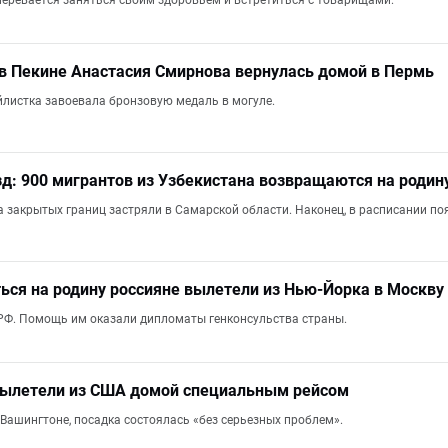
еревается заняться своим здоровьем и встретиться с товарищами.
в Пекине Анастасия Смирнова вернулась домой в Пермь
листка завоевала бронзовую медаль в могуле.
: 900 мигрантов из Узбекистана возвращаются на родин
а закрытых границ застряли в Самарской области. Наконец, в расписании по
ся на родину россияне вылетели из Нью-Йорка в Москву
РФ. Помощь им оказали дипломаты генконсульства страны.
 вылетели из США домой специальным рейсом
Вашингтоне, посадка состоялась «без серьезных проблем».