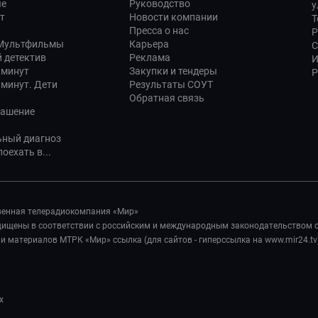
ые
Руководство
у
т
Новости компании
Т
Пресса о нас
Р
 Мультфильмы
Карьера
С
 детектив
Реклама
И
 минут
Закупки и тендеры
Р
 минут. Дети
Результаты СОУТ
Обратная связь
лашение
ьный диагноз
оехать в...
венная телерадиокомпания «Мир»
ащищены в соответствии с российским и международным законодательством 
 материалов МТРК «Мир» ссылка (для сайтов - гиперссылка на www.mir24.tv
х