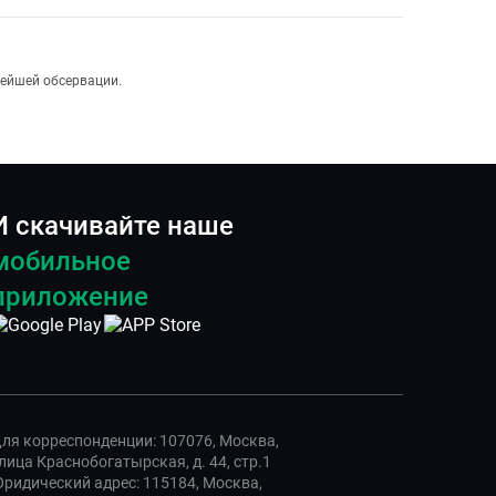
нейшей обсервации.
И скачивайте наше
мобильное
приложение
ля корреспонденции: 107076, Москва,
лица Краснобогатырская, д. 44, стр.1
ридический адрес: 115184, Москва,