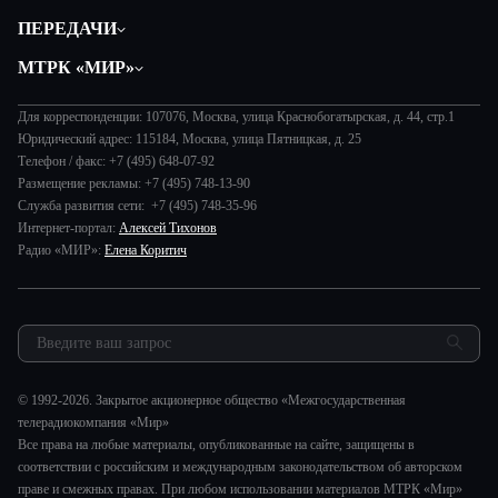
Политика
ПЕРЕДАЧИ
Общество
Вместе
МТРК «МИР»
Экономика
Будь, готовь!
О компании
Происшествия
Дела судебные
Для корреспонденции: 107076, Москва, улица Краснобогатырская, д. 44, стр.1
История
В содружестве
Юридический адрес: 115184, Москва, улица Пятницкая, д. 25
Диктор делает
Руководство
Телефон / факс: +7 (495) 648-07-92
В мире
Игра в кино
Размещение рекламы: +7 (495) 748-13-90
Новости компании
Наука и технологии
Служба развития сети: +7 (495) 748-35-96
Игра в кино. Мультфильмы
Пресса о нас
Интернет-портал:
Алексей Тихонов
Здоровье и медицина
Исторический детектив
Карьера
Радио «МИР»:
Елена Коритич
Спорт
Миллион за 5 минут
Реклама
Авто
Миллион за 5 минут. Дети
Закупки и тендеры
Культура
МИР. Мнение
Результаты СОУТ
Шоу-бизнес
Мировое соглашение
Обратная связь
Стиль жизни
Обману.НЕТ
© 1992-2026. Закрытое акционерное общество «Межгосударственная
Сад и огород
телерадиокомпания «Мир»
Предварительный диагноз
Все права на любые материалы, опубликованные на сайте, защищены в
Пять причин поехать в...
соответствии с российским и международным законодательством об авторском
праве и смежных правах. При любом использовании материалов МТРК «Мир»