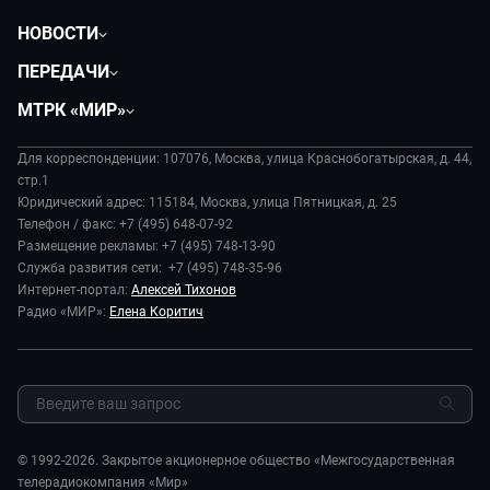
НОВОСТИ
Политика
ПЕРЕДАЧИ
Общество
Вместе
МТРК «МИР»
Экономика
Будь, готовь!
О компании
Происшествия
Дела судебные
Для корреспонденции: 107076, Москва, улица Краснобогатырская, д. 44,
История
В содружестве
стр.1
Диктор делает
Руководство
Юридический адрес: 115184, Москва, улица Пятницкая, д. 25
В мире
Игра в кино
Телефон / факс: +7 (495) 648-07-92
Новости компании
Наука и технологии
Размещение рекламы: +7 (495) 748-13-90
Игра в кино. Мультфильмы
Пресса о нас
Служба развития сети: +7 (495) 748-35-96
Здоровье и медицина
Исторический детектив
Карьера
Интернет-портал:
Алексей Тихонов
Спорт
Миллион за 5 минут
Радио «МИР»:
Елена Коритич
Реклама
Авто
Миллион за 5 минут. Дети
Закупки и тендеры
Культура
МИР. Мнение
Результаты СОУТ
Шоу-бизнес
Мировое соглашение
Обратная связь
Стиль жизни
Обману.НЕТ
Сад и огород
© 1992-2026. Закрытое акционерное общество «Межгосударственная
Предварительный диагноз
телерадиокомпания «Мир»