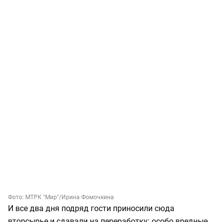
Фото:
МТРК "Мир"
/Ирина Фомочкина
И все два дня подряд гости приносили сюда
вторсырье и сдавали на переработку: особо вредные