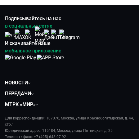
Подписывайтесь на нас
в социальных сетях
И скачивайте наше
мобильное приложение
НОВОСТИ
Политика
ПЕРЕДАЧИ
Общество
Вместе
МТРК «МИР»
Экономика
Будь, готовь!
О компании
Происшествия
Дела судебные
Для корреспонденции: 107076, Москва, улица Краснобогатырская, д. 44,
История
В содружестве
стр.1
Диктор делает
Руководство
Юридический адрес: 115184, Москва, улица Пятницкая, д. 25
В мире
Игра в кино
Телефон / факс: +7 (495) 648-07-92
Новости компании