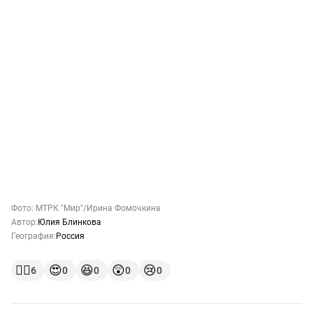
Фото:
МТРК "Мир"
/Ирина Фомочкина
Автор:
Юлия Блинкова
География:
Россия
👍🏻
😍
😆
😲
😢
6
0
0
0
0