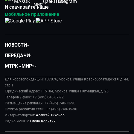
И скачивайте наше
мобильное приложение
НОВОСТИ
Политика
ПЕРЕДАЧИ
Общество
Вместе
МТРК «МИР»
Экономика
Будь, готовь!
О компании
Происшествия
Дела судебные
Для корреспонденции: 107076, Москва, улица Краснобогатырская, д. 44,
История
В содружестве
стр.1
Диктор делает
Руководство
Юридический адрес: 115184, Москва, улица Пятницкая, д. 25
В мире
Игра в кино
Телефон / факс: +7 (495) 648-07-92
Новости компании
Наука и технологии
Размещение рекламы: +7 (495) 748-13-90
Игра в кино. Мультфильмы
Пресса о нас
Служба развития сети: +7 (495) 748-35-96
Здоровье и медицина
Исторический детектив
Карьера
Интернет-портал:
Алексей Тихонов
Спорт
Миллион за 5 минут
Радио «МИР»:
Елена Коритич
Реклама
Авто
Миллион за 5 минут. Дети
Закупки и тендеры