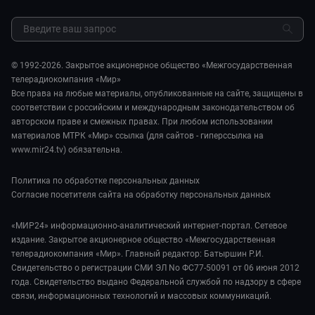
Культура
МИР. Мнение
Результаты СОУТ
Шоу-бизнес
Мировое соглашение
Обратная связь
Стиль жизни
Обману.НЕТ
Сад и огород
© 1992-2026. Закрытое акционерное общество «Межгосударственная
Предварительный диагноз
телерадиокомпания «Мир»
Пять причин поехать в...
Все права на любые материалы, опубликованные на сайте, защищены в
соответствии с российским и международным законодательством об
авторском праве и смежных правах. При любом использовании
материалов МТРК «Мир» ссылка (для сайтов - гиперссылка на
www.mir24.tv) обязательна.
Политика по обработке персональных данных
Согласие посетителя сайта на обработку персональных данных
«МИР24» информационно-аналитический интернет-портал. Сетевое
издание. Закрытое акционерное общество «Межгосударственная
телерадиокомпания «Мир». Главный редактор: Батыршин Р.И.
Свидетельство о регистрации СМИ ЭЛ No ФС77-50091 от 06 июня 2012
года. Свидетельство выдано Федеральной службой по надзору в сфере
связи, информационных технологий и массовых коммуникаций.