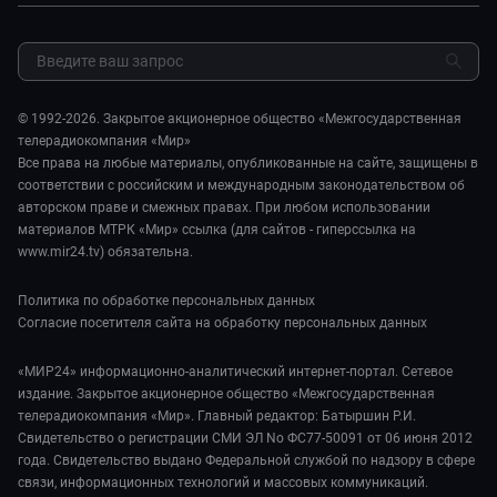
Закупки и тендеры
Культура
МИР. Мнение
Результаты СОУТ
Шоу-бизнес
Мировое соглашение
Обратная связь
Стиль жизни
Обману.НЕТ
Сад и огород
© 1992-2026. Закрытое акционерное общество «Межгосударственная
Предварительный диагноз
телерадиокомпания «Мир»
Пять причин поехать в...
Все права на любые материалы, опубликованные на сайте, защищены в
соответствии с российским и международным законодательством об
авторском праве и смежных правах. При любом использовании
материалов МТРК «Мир» ссылка (для сайтов - гиперссылка на
www.mir24.tv) обязательна.
Политика по обработке персональных данных
Согласие посетителя сайта на обработку персональных данных
«МИР24» информационно-аналитический интернет-портал. Сетевое
издание. Закрытое акционерное общество «Межгосударственная
телерадиокомпания «Мир». Главный редактор: Батыршин Р.И.
Свидетельство о регистрации СМИ ЭЛ No ФС77-50091 от 06 июня 2012
года. Свидетельство выдано Федеральной службой по надзору в сфере
связи, информационных технологий и массовых коммуникаций.