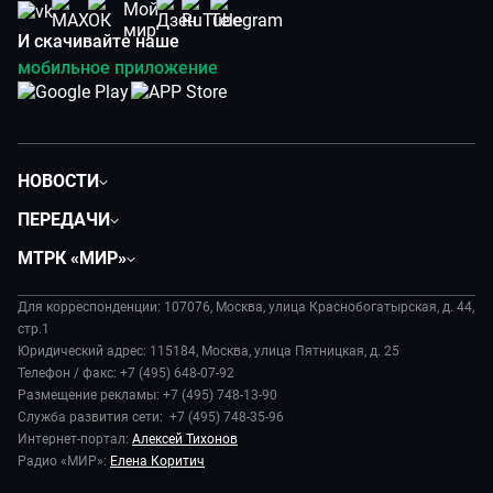
И скачивайте наше
мобильное приложение
НОВОСТИ
Политика
ПЕРЕДАЧИ
Общество
Вместе
МТРК «МИР»
Экономика
Будь, готовь!
О компании
Происшествия
Дела судебные
Для корреспонденции: 107076, Москва, улица Краснобогатырская, д. 44,
История
В содружестве
стр.1
Диктор делает
Руководство
Юридический адрес: 115184, Москва, улица Пятницкая, д. 25
В мире
Игра в кино
Телефон / факс: +7 (495) 648-07-92
Новости компании
Наука и технологии
Размещение рекламы: +7 (495) 748-13-90
Игра в кино. Мультфильмы
Пресса о нас
Служба развития сети: +7 (495) 748-35-96
Здоровье и медицина
Исторический детектив
Карьера
Интернет-портал:
Алексей Тихонов
Спорт
Миллион за 5 минут
Радио «МИР»:
Елена Коритич
Реклама
Авто
Миллион за 5 минут. Дети