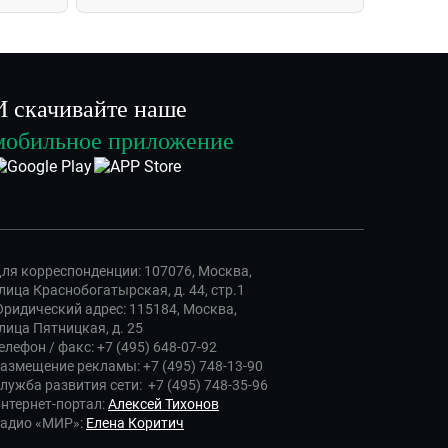
И скачивайте наше
мобильное приложение
ля корреспонденции: 107076, Москва,
лица Краснобогатырская, д. 44, стр.1
ридический адрес: 115184, Москва,
лица Пятницкая, д. 25
елефон / факс: +7 (495) 648-07-92
азмещение рекламы: +7 (495) 748-13-90
лужба развития сети: +7 (495) 748-35-96
нтернет-портал:
Алексей Тихонов
адио «МИР»:
Елена Коритич