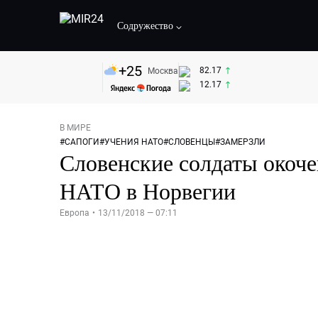
Содружество
+
25
82.17
Москва
12.17
В МИРЕ
#
САПОГИ
#
УЧЕНИЯ НАТО
#
СЛОВЕНЦЫ
#
ЗАМЕРЗЛИ
Словенские солдаты окоче
НАТО в Норвегии
Европа
•
13/11/2018 — 07:11