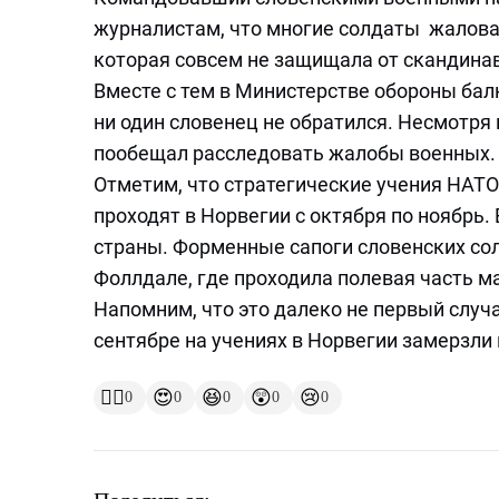
журналистам, что многие солдаты жаловал
которая совсем не защищала от скандинав
Вместе с тем в Министерстве обороны ба
ни один словенец не обратился. Несмотря
пообещал расследовать жалобы военных.
Отметим, что стратегические учения НАТО 
проходят в Норвегии с октября по ноябрь.
страны. Форменные сапоги словенских солд
Фоллдале, где проходила полевая часть ма
Напомним, что это далеко не первый случа
сентябре на учениях в Норвегии замерзли
👍🏻
😍
😆
😲
😢
0
0
0
0
0