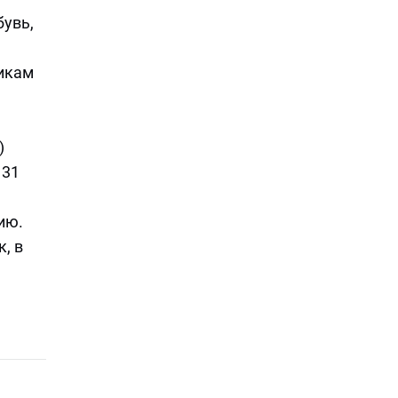
бувь,
дикам
)
 31
ию.
, в