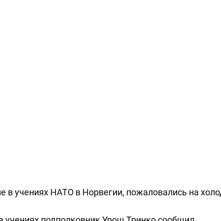
е в учениях НАТО в Норвегии, пожаловались на хол
 учениях подполковник Урош Тринко сообщил