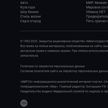
Авто
МИР. Мнение
Культура
Мировое сог
Шоу-бизнес
Обману.НЕТ
Стиль жизни
Предварител
Сад и огород
Пять причин п
© 1992-2026. Закрытое акционерное общество «Межгосударст
Все права на любые материалы, опубликованные на сайте, з
авторском праве и смежных правах. При любом использовании
обязательна.
Политика по обработке персональных данных
Согласие посетителя сайта на обработку персональных данны
«МИР24» информационно-аналитический интернет-портал. Сет
телерадиокомпания «Мир». Главный редактор: Батыршин Р.И. 
Свидетельство выдано Федеральной службой по надзору в сф