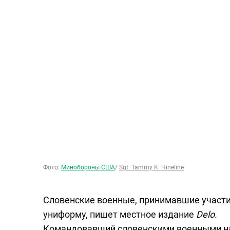
Фото:
Минобороны США
/
Sgt. Tammy K. Hineline
Словенские военные, принимавшие участи
униформу, пишет местное издание
Delo.
Командовавший словенскими военными на