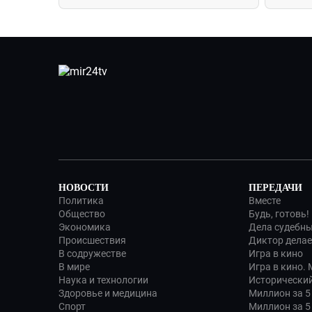
НОВОСТИ
ПЕРЕДАЧИ
Политика
Вместе
Общество
Будь, готовь!
Экономика
Дела судебн
Происшествия
Диктор делае
В содружестве
Игра в кино
В мире
Игра в кино.
Наука и технологии
Исторический
Здоровье и медицина
Миллион за 5
Спорт
Миллион за 5