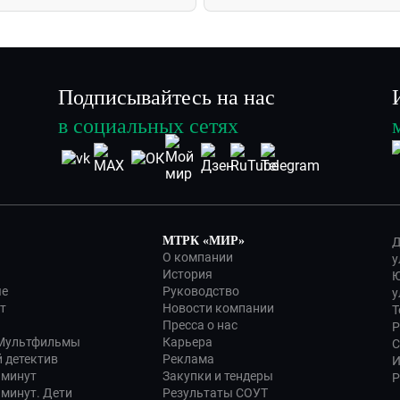
Подписывайтесь на нас
в социальных сетях
МТРК «МИР»
Д
О компании
у
История
Ю
ые
Руководство
у
т
Новости компании
Т
Пресса о нас
Р
 Мультфильмы
Карьера
С
 детектив
Реклама
И
 минут
Закупки и тендеры
Р
 минут. Дети
Результаты СОУТ