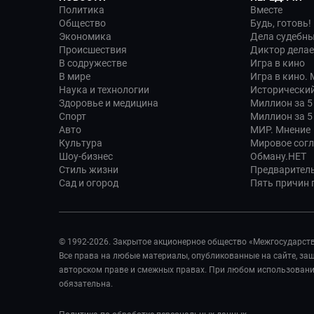
Политика
Вместе
Общество
Будь, готовь!
Экономика
Дела судебн
Происшествия
Диктор делае
В содружестве
Игра в кино
В мире
Игра в кино.
Наука и технологии
Исторический
Здоровье и медицина
Миллион за 5
Спорт
Миллион за 5
Авто
МИР. Мнение
Культура
Мировое сог
Шоу-бизнес
Обману.НЕТ
Стиль жизни
Предварител
Сад и огород
Пять причин п
© 1992-2026. Закрытое акционерное общество «Межгосударст
Все права на любые материалы, опубликованные на сайте, з
авторском праве и смежных правах. При любом использовании
обязательна.