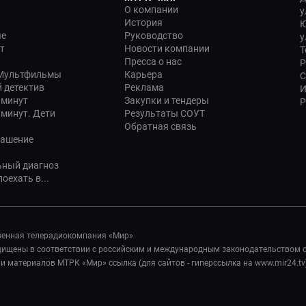
О компании
у
История
Ю
ые
Руководство
у
т
Новости компании
Т
Пресса о нас
Р
 Мультфильмы
Карьера
С
 детектив
Реклама
И
 минут
Закупки и тендеры
Р
 минут. Дети
Результаты СОУТ
Обратная связь
лашение
ьный диагноз
оехать в...
венная телерадиокомпания «Мир»
ащищены в соответствии с российским и международным законодательством 
 материалов МТРК «Мир» ссылка (для сайтов - гиперссылка на www.mir24.tv