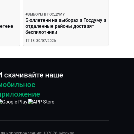
#
ВЫБОРЫ В ГОСДУМУ
Бюллетени на выборах в Госдуму в
летене
отдаленные районы доставят
беспилотники
17:18, 30/07/2026
И скачивайте наше
мобильное
приложение
ля корреспонденции: 107076, Москва,