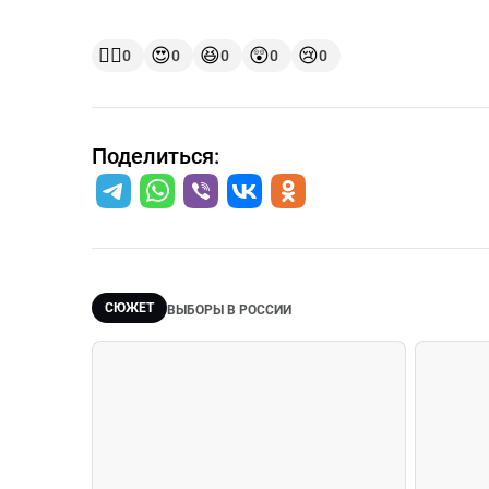
👍🏻
😍
😆
😲
😢
0
0
0
0
0
Поделиться:
СЮЖЕТ
ВЫБОРЫ В РОССИИ