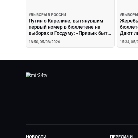
#
ВЫБОРЫ В РОССИИ
#
ВЫБОРЫ
Путин о Карелине, вытянувшим
Жеребь
первый номер в бюллетене на
бюллете
выборах в Госдуму: «Привык быть
Дают л
первым»
18:50, 05/08/2026
15:34, 05
НОВОСТИ
ПЕРЕДАЧИ