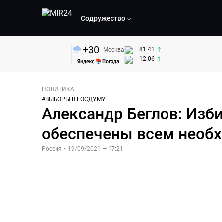
Содружество
+
30
81.41
Москва
12.06
ПОЛИТИКА
#
ВЫБОРЫ В ГОСДУМУ
Александр Беглов: Изб
обеспечены всем необ
Россия
•
19/09/2021 — 17:21