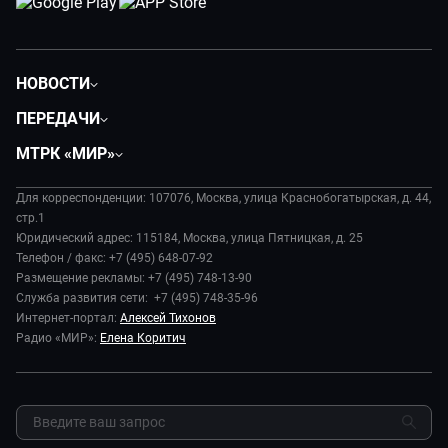
НОВОСТИ
Политика
ПЕРЕДАЧИ
Общество
Вместе
МТРК «МИР»
Экономика
Будь, готовь!
О компании
Происшествия
Дела судебные
Для корреспонденции: 107076, Москва, улица Краснобогатырская, д. 44,
История
В содружестве
стр.1
Диктор делает
Руководство
Юридический адрес: 115184, Москва, улица Пятницкая, д. 25
В мире
Игра в кино
Телефон / факс: +7 (495) 648-07-92
Новости компании
Наука и технологии
Размещение рекламы: +7 (495) 748-13-90
Игра в кино. Мультфильмы
Пресса о нас
Служба развития сети: +7 (495) 748-35-96
Здоровье и медицина
Исторический детектив
Карьера
Интернет-портал:
Алексей Тихонов
Спорт
Миллион за 5 минут
Радио «МИР»:
Елена Коритич
Реклама
Авто
Миллион за 5 минут. Дети
Закупки и тендеры
Культура
МИР. Мнение
Результаты СОУТ
Шоу-бизнес
Мировое соглашение
Обратная связь
Стиль жизни