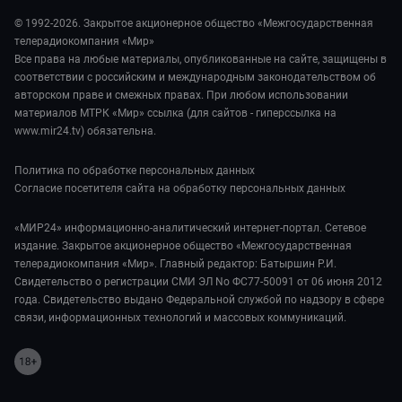
Обману.НЕТ
Сад и огород
© 1992-2026. Закрытое акционерное общество «Межгосударственная
Предварительный диагноз
телерадиокомпания «Мир»
Пять причин поехать в...
Все права на любые материалы, опубликованные на сайте, защищены в
соответствии с российским и международным законодательством об
авторском праве и смежных правах. При любом использовании
материалов МТРК «Мир» ссылка (для сайтов - гиперссылка на
www.mir24.tv) обязательна.
Политика по обработке персональных данных
Согласие посетителя сайта на обработку персональных данных
«МИР24» информационно-аналитический интернет-портал. Сетевое
издание. Закрытое акционерное общество «Межгосударственная
телерадиокомпания «Мир». Главный редактор: Батыршин Р.И.
Свидетельство о регистрации СМИ ЭЛ No ФС77-50091 от 06 июня 2012
года. Свидетельство выдано Федеральной службой по надзору в сфере
связи, информационных технологий и массовых коммуникаций.