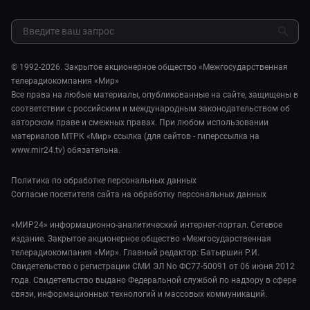
Культура
МИР. Мнение
Результаты СОУТ
Шоу-бизнес
Мировое соглашение
Обратная связь
Стиль жизни
Обману.НЕТ
Сад и огород
© 1992-2026. Закрытое акционерное общество «Межгосударственная
Предварительный диагноз
телерадиокомпания «Мир»
Пять причин поехать в...
Все права на любые материалы, опубликованные на сайте, защищены в
соответствии с российским и международным законодательством об
авторском праве и смежных правах. При любом использовании
материалов МТРК «Мир» ссылка (для сайтов - гиперссылка на
www.mir24.tv) обязательна.
Политика по обработке персональных данных
Согласие посетителя сайта на обработку персональных данных
«МИР24» информационно-аналитический интернет-портал. Сетевое
издание. Закрытое акционерное общество «Межгосударственная
телерадиокомпания «Мир». Главный редактор: Батыршин Р.И.
Свидетельство о регистрации СМИ ЭЛ No ФС77-50091 от 06 июня 2012
года. Свидетельство выдано Федеральной службой по надзору в сфере
связи, информационных технологий и массовых коммуникаций.