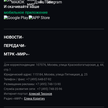
И скачивайте наше
мобильное приложение
НОВОСТИ
Политика
ПЕРЕДАЧИ
Общество
Вместе
МТРК «МИР»
Экономика
Будь, готовь!
О компании
Происшествия
Дела судебные
Для корреспонденции: 107076, Москва, улица Краснобогатырская, д. 44,
История
В содружестве
стр.1
Диктор делает
Руководство
Юридический адрес: 115184, Москва, улица Пятницкая, д. 25
В мире
Игра в кино
Телефон / факс: +7 (495) 648-07-92
Новости компании
Наука и технологии
Размещение рекламы: +7 (495) 748-13-90
Игра в кино. Мультфильмы
Пресса о нас
Служба развития сети: +7 (495) 748-35-96
Здоровье и медицина
Исторический детектив
Карьера
Интернет-портал:
Алексей Тихонов
Спорт
Миллион за 5 минут
Радио «МИР»:
Елена Коритич
Реклама
Авто
Миллион за 5 минут. Дети
Закупки и тендеры