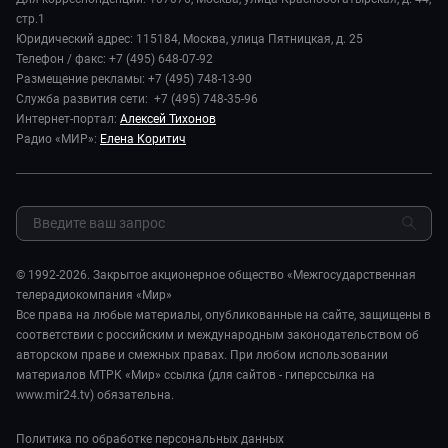
История
В содружестве
стр.1
Диктор делает
Руководство
Юридический адрес: 115184, Москва, улица Пятницкая, д. 25
В мире
Игра в кино
Телефон / факс: +7 (495) 648-07-92
Новости компании
Наука и технологии
Размещение рекламы: +7 (495) 748-13-90
Игра в кино. Мультфильмы
Пресса о нас
Служба развития сети: +7 (495) 748-35-96
Здоровье и медицина
Исторический детектив
Карьера
Интернет-портал:
Алексей Тихонов
Спорт
Миллион за 5 минут
Радио «МИР»:
Елена Коритич
Реклама
Авто
Миллион за 5 минут. Дети
Закупки и тендеры
Культура
МИР. Мнение
Результаты СОУТ
Шоу-бизнес
Мировое соглашение
Обратная связь
Стиль жизни
Обману.НЕТ
Сад и огород
© 1992-2026. Закрытое акционерное общество «Межгосударственная
Предварительный диагноз
телерадиокомпания «Мир»
Пять причин поехать в...
Все права на любые материалы, опубликованные на сайте, защищены в
соответствии с российским и международным законодательством об
авторском праве и смежных правах. При любом использовании
материалов МТРК «Мир» ссылка (для сайтов - гиперссылка на
www.mir24.tv) обязательна.
Политика по обработке персональных данных