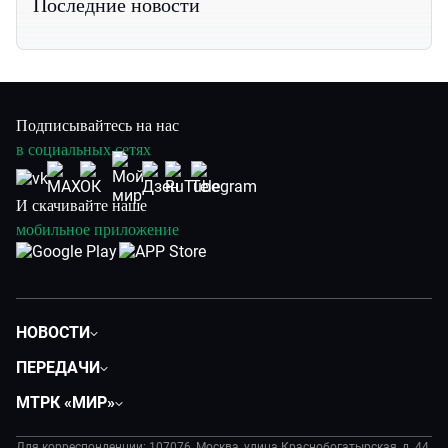
Последние новости
Подписывайтесь на нас
в социальных сетях
И скачивайте наше
мобильное приложение
НОВОСТИ
Политика
ПЕРЕДАЧИ
Общество
Вместе
МТРК «МИР»
Экономика
Будь, готовь!
О компании
Происшествия
Дела судебные
Для корреспонденции: 107076, Москва, улица Краснобогатырская, д. 44,