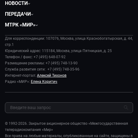
НОВОСТИ
Политика
ПЕРЕДАЧИ
Общество
Вместе
МТРК «МИР»
Экономика
Будь, готовь!
О компании
Происшествия
Дела судебные
Для корреспонденции: 107076, Москва, улица Краснобогатырская, д. 44,
История
В содружестве
стр.1
Диктор делает
Руководство
Юридический адрес: 115184, Москва, улица Пятницкая, д. 25
В мире
Игра в кино
Телефон / факс: +7 (495) 648-07-92
Новости компании
Наука и технологии
Размещение рекламы: +7 (495) 748-13-90
Игра в кино. Мультфильмы
Пресса о нас
Служба развития сети: +7 (495) 748-35-96
Здоровье и медицина
Исторический детектив
Карьера
Интернет-портал:
Алексей Тихонов
Спорт
Миллион за 5 минут
Радио «МИР»:
Елена Коритич
Реклама
Авто
Миллион за 5 минут. Дети
Закупки и тендеры
Культура
МИР. Мнение
Результаты СОУТ
Шоу-бизнес
Мировое соглашение
Обратная связь
Стиль жизни
Обману.НЕТ
Сад и огород
© 1992-2026. Закрытое акционерное общество «Межгосударственная
Предварительный диагноз
телерадиокомпания «Мир»
Пять причин поехать в...
Все права на любые материалы, опубликованные на сайте, защищены в