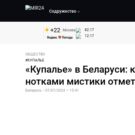
Содружество
+
22
82.17
Москва
12.17
ОБЩЕСТВО
#
КУПАЛЬЕ
«Купалье» в Беларуси: 
нотками мистики отмет
Беларусь
•
07/07/2024 — 15:41