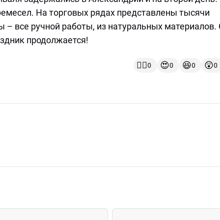
емесел. На торговых рядах представлены тысячи
 – все ручной работы, из натуральных материалов.
аздник продолжается!
👍🏻
😍
😆
😲
0
0
0
0