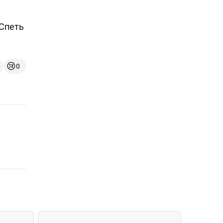
 Спеть
😢
0