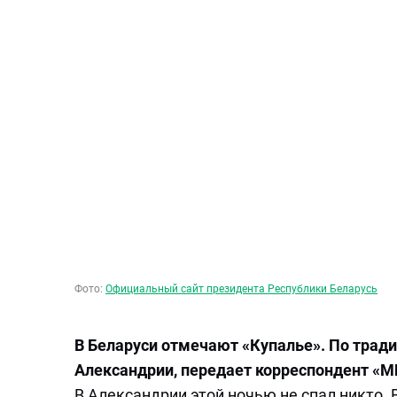
Фото:
Официальный сайт президента Республики Беларусь
В Беларуси отмечают «Купалье». По тради
Александрии, передает корреспондент «М
В Александрии этой ночью не спал никто. 