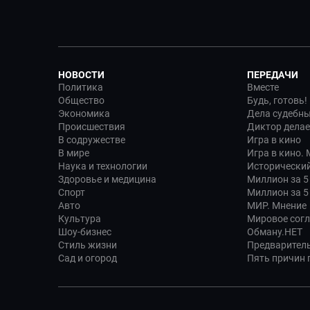
НОВОСТИ
ПЕРЕДАЧИ
Политика
Вместе
Общество
Будь, готовь!
Экономика
Дела судебн
Происшествия
Диктор делае
В содружестве
Игра в кино
В мире
Игра в кино.
Наука и технологии
Исторический
Здоровье и медицина
Миллион за 5
Спорт
Миллион за 5
Авто
МИР. Мнение
Культура
Мировое сог
Шоу-бизнес
Обману.НЕТ
Стиль жизни
Предварител
Сад и огород
Пять причин п