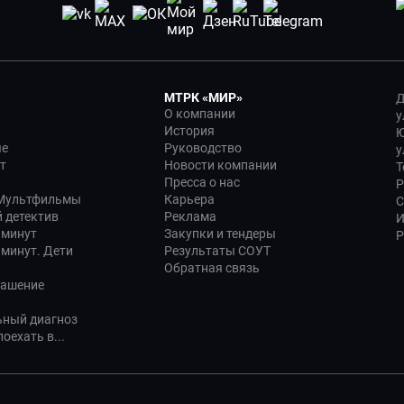
МТРК «МИР»
Д
О компании
у
История
Ю
ые
Руководство
у
т
Новости компании
Т
Пресса о нас
Р
 Мультфильмы
Карьера
С
 детектив
Реклама
И
 минут
Закупки и тендеры
Р
 минут. Дети
Результаты СОУТ
Обратная связь
лашение
ьный диагноз
оехать в...