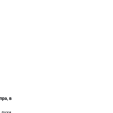
Фото:
Официальный сайт президента Республики Беларусь
ра, в
 духи