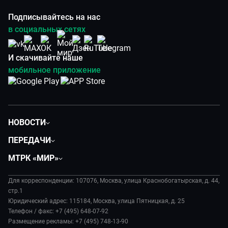
Подписывайтесь на нас
в социальных сетях
И скачивайте наше
мобильное приложение
НОВОСТИ
Политика
ПЕРЕДАЧИ
Общество
Вместе
МТРК «МИР»
Экономика
Будь, готовь!
О компании
Происшествия
Дела судебные
Для корреспонденции: 107076, Москва, улица Краснобогатырская, д. 44,
История
В содружестве
стр.1
Диктор делает
Руководство
Юридический адрес: 115184, Москва, улица Пятницкая, д. 25
В мире
Игра в кино
Телефон / факс: +7 (495) 648-07-92
Новости компании
Наука и технологии
Размещение рекламы: +7 (495) 748-13-90
Игра в кино. Мультфильмы
Пресса о нас