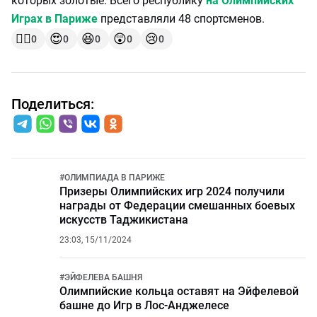
которых золотые. Всего республику
на Олимпийских
Играх в Париже
представляли 48 спортсменов.
👍🏻
😍
😆
😲
😢
0
0
0
0
0
Поделиться:
#
ОЛИМПИАДА В ПАРИЖЕ
Призеры Олимпийских игр 2024 получили
награды от Федерации смешанных боевых
искусств Таджикистана
23:03, 15/11/2024
#
ЭЙФЕЛЕВА БАШНЯ
Олимпийские кольца оставят на Эйфелевой
башне до Игр в Лос-Анджелесе