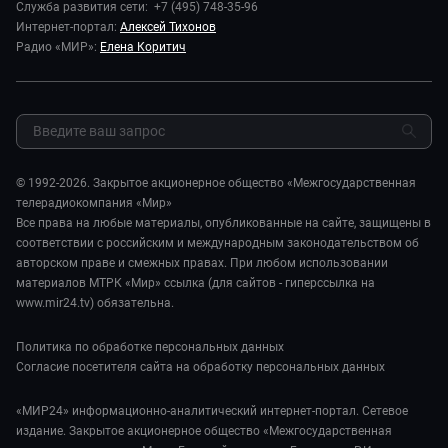
Служба развития сети: +7 (495) 748-35-96
Здоровье и медицина
Исторический детектив
Карьера
Интернет-портал:
Алексей Тихонов
Спорт
Миллион за 5 минут
Радио «МИР»:
Елена Коритич
Реклама
Авто
Миллион за 5 минут. Дети
Закупки и тендеры
Культура
МИР. Мнение
Результаты СОУТ
Шоу-бизнес
Мировое соглашение
Обратная связь
Стиль жизни
Обману.НЕТ
Сад и огород
© 1992-2026. Закрытое акционерное общество «Межгосударственная
Предварительный диагноз
телерадиокомпания «Мир»
Пять причин поехать в...
Все права на любые материалы, опубликованные на сайте, защищены в
соответствии с российским и международным законодательством об
авторском праве и смежных правах. При любом использовании
материалов МТРК «Мир» ссылка (для сайтов - гиперссылка на
www.mir24.tv) обязательна.
Политика по обработке персональных данных
Согласие посетителя сайта на обработку персональных данных
«МИР24» информационно-аналитический интернет-портал. Сетевое
издание. Закрытое акционерное общество «Межгосударственная