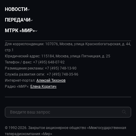
НОВОСТИ
Политика
ПЕРЕДАЧИ
Общество
Вместе
МТРК «МИР»
Экономика
Будь, готовь!
О компании
Происшествия
Дела судебные
Для корреспонденции: 107076, Москва, улица Краснобогатырская, д. 44,
История
В содружестве
стр.1
Диктор делает
Руководство
Юридический адрес: 115184, Москва, улица Пятницкая, д. 25
В мире
Игра в кино
Телефон / факс: +7 (495) 648-07-92
Новости компании
Наука и технологии
Размещение рекламы: +7 (495) 748-13-90
Игра в кино. Мультфильмы
Пресса о нас
Служба развития сети: +7 (495) 748-35-96
Здоровье и медицина
Исторический детектив
Карьера
Интернет-портал:
Алексей Тихонов
Спорт
Миллион за 5 минут
Радио «МИР»:
Елена Коритич
Реклама
Авто
Миллион за 5 минут. Дети
Закупки и тендеры
Культура
МИР. Мнение
Результаты СОУТ
Шоу-бизнес
Мировое соглашение
Обратная связь
Стиль жизни
Обману.НЕТ
Сад и огород
© 1992-2026. Закрытое акционерное общество «Межгосударственная
Предварительный диагноз
телерадиокомпания «Мир»