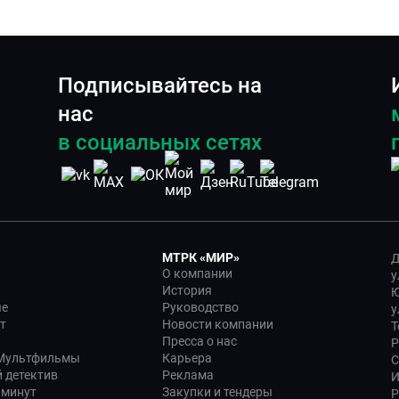
Подписывайтесь на
нас
в социальных сетях
МТРК «МИР»
Д
О компании
у
История
Ю
ые
Руководство
у
т
Новости компании
Т
Пресса о нас
Р
 Мультфильмы
Карьера
С
 детектив
Реклама
И
 минут
Закупки и тендеры
Р