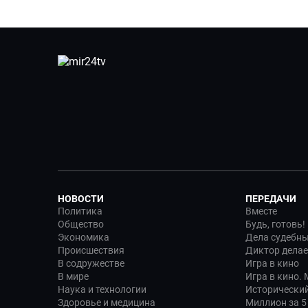
НОВОСТИ
ПЕРЕДАЧИ
Политика
Вместе
Общество
Будь, готовь!
Экономика
Дела судебн
Происшествия
Диктор делае
В содружестве
Игра в кино
В мире
Игра в кино.
Наука и технологии
Исторический
Здоровье и медицина
Миллион за 5