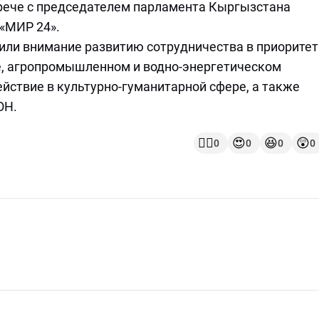
рече с председателем парламента Кыргызстана
 «МИР 24».
или внимание развитию сотрудничества в приорите
те, агропромышленном и водно-энергетическом
йствие в культурно-гуманитарной сфере, а также
ОН.
👍🏻
😍
😆
😲
0
0
0
0