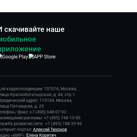
И скачивайте наше
мобильное
приложение
ля корреспонденции: 107076, Москва,
лица Краснобогатырская, д. 44, стр.1
ридический адрес: 115184, Москва,
лица Пятницкая, д. 25
елефон / факс: +7 (495) 648-07-92
азмещение рекламы: +7 (495) 748-13-90
лужба развития сети: +7 (495) 748-35-96
нтернет-портал:
Алексей Тихонов
адио «МИР»:
Елена Коритич