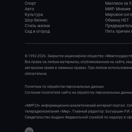
Спорт
Миллион за 5
Авто
МИР. Мнение
Культура
Мировое сог
Шоу-бизнес
Обману.НЕТ
Стиль жизни
Предварител
Сад и огород
Пять причин п
© 1992-2026. Закрытое акционерное общество «Межгосударст
Все права на любые материалы, опубликованные на сайте, з
авторском праве и смежных правах. При любом использовании
обязательна.
Политика по обработке персональных данных
Согласие посетителя сайта на обработку персональных данны
«МИР24» информационно-аналитический интернет-портал. Сет
телерадиокомпания «Мир». Главный редактор: Батыршин Р.И. 
Свидетельство выдано Федеральной службой по надзору в сф