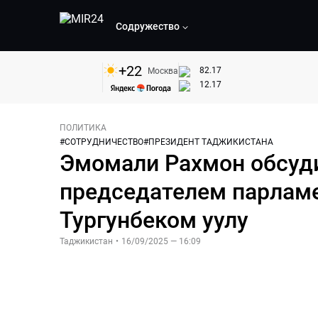
Содружество
+
22
82.17
Москва
12.17
ПОЛИТИКА
#
СОТРУДНИЧЕСТВО
#
ПРЕЗИДЕНТ ТАДЖИКИСТАНА
Эмомали Рахмон обсуди
председателем парлам
Тургунбеком уулу
Таджикистан
•
16/09/2025 — 16:09