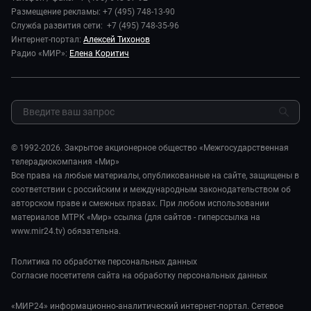
Новости компании
Наука и технологии
Размещение рекламы: +7 (495) 748-13-90
Игра в кино. Мультфильмы
Пресса о нас
Служба развития сети: +7 (495) 748-35-96
Здоровье и медицина
Исторический детектив
Карьера
Интернет-портал:
Алексей Тихонов
Спорт
Миллион за 5 минут
Радио «МИР»:
Елена Коритич
Реклама
Авто
Миллион за 5 минут. Дети
Закупки и тендеры
Культура
МИР. Мнение
Результаты СОУТ
Шоу-бизнес
Мировое соглашение
Обратная связь
Стиль жизни
Обману.НЕТ
Сад и огород
© 1992-2026. Закрытое акционерное общество «Межгосударственная
Предварительный диагноз
телерадиокомпания «Мир»
Пять причин поехать в...
Все права на любые материалы, опубликованные на сайте, защищены в
соответствии с российским и международным законодательством об
авторском праве и смежных правах. При любом использовании
материалов МТРК «Мир» ссылка (для сайтов - гиперссылка на
www.mir24.tv) обязательна.
Политика по обработке персональных данных
Согласие посетителя сайта на обработку персональных данных
«МИР24» информационно-аналитический интернет-портал. Сетевое