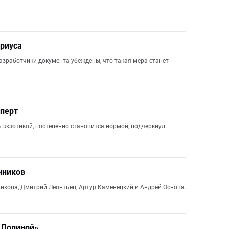
риуса
азработчики документа убеждены, что такая мера станет
сперт
ь экзотикой, постепенно становится нормой, подчеркнул
нников
икова, Дмитрий Леонтьев, Артур Каменецкий и Андрей Основа.
 Долиной»