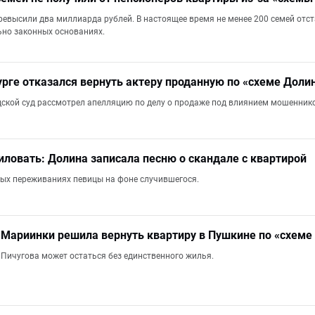
ревысили два миллиарда рублей. В настоящее время не менее 200 семей отст
но законных основаниях.
урге отказался вернуть актеру проданную по «схеме Доли
дской суд рассмотрел апелляцию по делу о продаже под влиянием мошенник
иловать: Долина записала песню о скандале с квартирой
елых переживаниях певицы на фоне случившегося.
Мариинки решила вернуть квартиру в Пушкине по «схеме
Пичугова может остаться без единственного жилья.