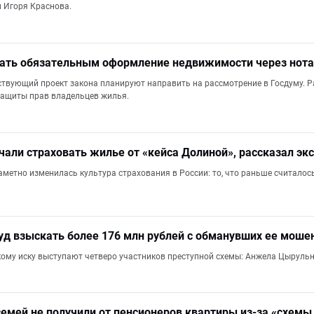
 Игоря Краснова.
лать обязательным оформление недвижимости через нота
ствующий проект закона планируют направить на рассмотрение в Госдуму. Р
ащиты прав владельцев жилья.
чали страховать жилье от «кейса Долиной», рассказал эк
заметно изменилась культура страхования в России: то, что раньше считалос
уд взыскать более 176 млн рублей с обманувших ее моше
ому иску выступают четверо участников преступной схемы: Анжела Цырульн
семей не получили от пенсионеров квартиры из-за «схемы