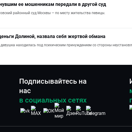
нувшим ее мошенникам передали в другой суд
овский районный суд Москвы — по месту жительства певицы.
деньги Долиной, назвала себя жертвой обмана
 девушка находилась под психическим принуждением со стороны неустановл
Подписывайтесь на
нас
в социальных сетях