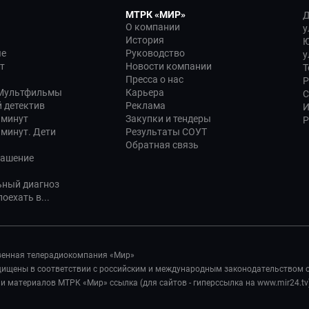
МТРК «МИР»
Д
О компании
у
История
Ю
ые
Руководство
у
т
Новости компании
Т
Пресса о нас
Р
 Мультфильмы
Карьера
С
 детектив
Реклама
И
 минут
Закупки и тендеры
Р
 минут. Дети
Результаты СОУТ
Обратная связь
лашение
ьный диагноз
оехать в...
венная телерадиокомпания «Мир»
ащищены в соответствии с российским и международным законодательством 
 материалов МТРК «Мир» ссылка (для сайтов - гиперссылка на www.mir24.tv