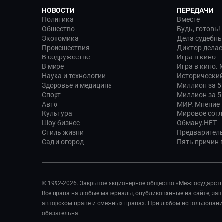
НОВОСТИ
ПЕРЕДАЧИ
Политика
Вместе
Общество
Будь, готовь!
Экономика
Дела судебн
Происшествия
Диктор делае
В содружестве
Игра в кино
В мире
Игра в кино.
Наука и технологии
Исторический
Здоровье и медицина
Миллион за 5
Спорт
Миллион за 5
Авто
МИР. Мнение
Культура
Мировое сог
Шоу-бизнес
Обману.НЕТ
Стиль жизни
Предварител
Сад и огород
Пять причин п
© 1992-2026. Закрытое акционерное общество «Межгосударст
Все права на любые материалы, опубликованные на сайте, з
авторском праве и смежных правах. При любом использовании
обязательна.