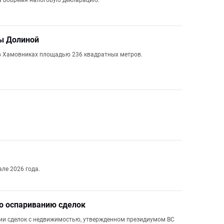
ла вовремя налоговую декларацию.
ы Долиной
 в Хамовниках площадью 236 квадратных метров.
ле 2026 года.
по оспариванию сделок
нии сделок с недвижимостью, утвержденном президиумом ВС