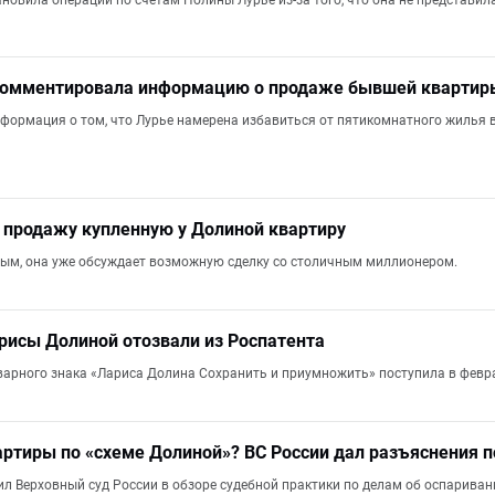
новила операции по счетам Полины Лурье из-за того, что она не представи
комментировала информацию о продаже бывшей квартир
формация о том, что Лурье намерена избавиться от пятикомнатного жилья
 продажу купленную у Долиной квартиру
ым, она уже обсуждает возможную сделку со столичным миллионером.
рисы Долиной отозвали из Роспатента
варного знака «Лариса Долина Сохранить и приумножить» поступила в февра
артиры по «схеме Долиной»? ВС России дал разъяснения 
 Верховный суд России в обзоре судебной практики по делам об оспарива