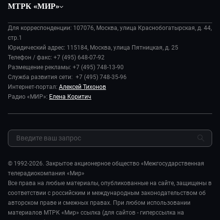
Вместе
МТРК «МИР»
Экономика
Будь, готовь!
О компании
Происшествия
Дела судебные
Для корреспонденции: 107076, Москва, улица Краснобогатырская, д. 44,
История
В содружестве
стр.1
Диктор делает
Руководство
Юридический адрес: 115184, Москва, улица Пятницкая, д. 25
В мире
Игра в кино
Телефон / факс: +7 (495) 648-07-92
Новости компании
Наука и технологии
Размещение рекламы: +7 (495) 748-13-90
Игра в кино. Мультфильмы
Пресса о нас
Служба развития сети: +7 (495) 748-35-96
Здоровье и медицина
Исторический детектив
Карьера
Интернет-портал:
Алексей Тихонов
Спорт
Миллион за 5 минут
Радио «МИР»:
Елена Коритич
Реклама
Авто
Миллион за 5 минут. Дети
Закупки и тендеры
Культура
МИР. Мнение
Результаты СОУТ
Шоу-бизнес
Мировое соглашение
Обратная связь
Стиль жизни
Обману.НЕТ
Сад и огород
© 1992-2026. Закрытое акционерное общество «Межгосударственная
Предварительный диагноз
телерадиокомпания «Мир»
Пять причин поехать в...
Все права на любые материалы, опубликованные на сайте, защищены в
соответствии с российским и международным законодательством об
авторском праве и смежных правах. При любом использовании
материалов МТРК «Мир» ссылка (для сайтов - гиперссылка на