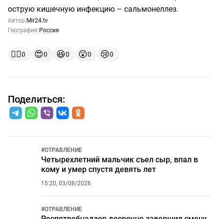
острую кишечную инфекцию – сальмонеллез.
Автор:
Mir24.tv
География:
Россия
👍🏻
😍
😆
😲
😢
0
0
0
0
0
Поделиться:
#
ОТРАВЛЕНИЕ
Четырехлетний мальчик съел сыр, впал в
кому и умер спустя девять лет
15:20, 03/08/2026
#
ОТРАВЛЕНИЕ
Роспотребнадзор досрочно завершил смену