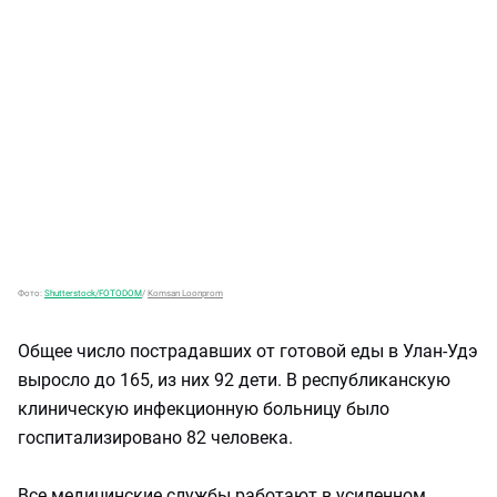
Фото:
Shutterstock/FOTODOM
/
Komsan Loonprom
Общее число пострадавших от готовой еды в Улан-Удэ
выросло до 165, из них 92 дети. В республиканскую
клиническую инфекционную больницу было
госпитализировано 82 человека.
Все медицинские службы работают в усиленном