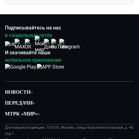
Подписывайтесь на нас
в социальных сетях
И скачивайте наше
мобильное приложение
НОВОСТИ
Политика
ПЕРЕДАЧИ
Общество
Вместе
МТРК «МИР»
Экономика
Будь, готовь!
О компании
Происшествия
Дела судебные
Для корреспонденции: 107076, Москва, улица Краснобогатырская, д. 44,
История
В содружестве
стр.1
Диктор делает
Руководство