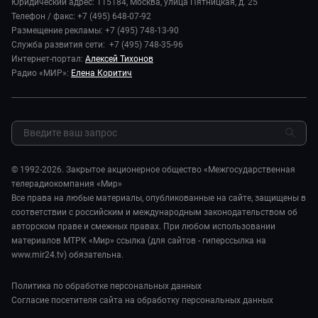
Юридический адрес: 115184, Москва, улица Пятницкая, д. 25
В мире
Игра в кино
Телефон / факс: +7 (495) 648-07-92
Новости компании
Наука и технологии
Размещение рекламы: +7 (495) 748-13-90
Игра в кино. Мультфильмы
Пресса о нас
Служба развития сети: +7 (495) 748-35-96
Здоровье и медицина
Исторический детектив
Карьера
Интернет-портал:
Алексей Тихонов
Спорт
Миллион за 5 минут
Радио «МИР»:
Елена Коритич
Реклама
Авто
Миллион за 5 минут. Дети
Закупки и тендеры
Культура
МИР. Мнение
Результаты СОУТ
Шоу-бизнес
Мировое соглашение
Обратная связь
Стиль жизни
Обману.НЕТ
Сад и огород
© 1992-2026. Закрытое акционерное общество «Межгосударственная
Предварительный диагноз
телерадиокомпания «Мир»
Пять причин поехать в...
Все права на любые материалы, опубликованные на сайте, защищены в
соответствии с российским и международным законодательством об
авторском праве и смежных правах. При любом использовании
материалов МТРК «Мир» ссылка (для сайтов - гиперссылка на
www.mir24.tv) обязательна.
Политика по обработке персональных данных
Согласие посетителя сайта на обработку персональных данных