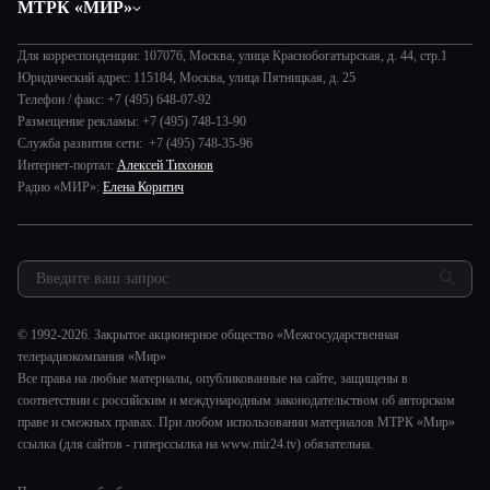
МТРК «МИР»
Экономика
Будь, готовь!
О компании
Происшествия
Дела судебные
Для корреспонденции: 107076, Москва, улица Краснобогатырская, д. 44, стр.1
История
В содружестве
Юридический адрес: 115184, Москва, улица Пятницкая, д. 25
Диктор делает
Руководство
Телефон / факс: +7 (495) 648-07-92
В мире
Игра в кино
Размещение рекламы: +7 (495) 748-13-90
Новости компании
Наука и технологии
Служба развития сети: +7 (495) 748-35-96
Игра в кино. Мультфильмы
Пресса о нас
Интернет-портал:
Алексей Тихонов
Здоровье и медицина
Исторический детектив
Карьера
Радио «МИР»:
Елена Коритич
Спорт
Миллион за 5 минут
Реклама
Авто
Миллион за 5 минут. Дети
Закупки и тендеры
Культура
МИР. Мнение
Результаты СОУТ
Шоу-бизнес
Мировое соглашение
Обратная связь
Стиль жизни
Обману.НЕТ
© 1992-2026. Закрытое акционерное общество «Межгосударственная
Сад и огород
телерадиокомпания «Мир»
Предварительный диагноз
Все права на любые материалы, опубликованные на сайте, защищены в
Пять причин поехать в...
соответствии с российским и международным законодательством об авторском
праве и смежных правах. При любом использовании материалов МТРК «Мир»
ссылка (для сайтов - гиперссылка на www.mir24.tv) обязательна.