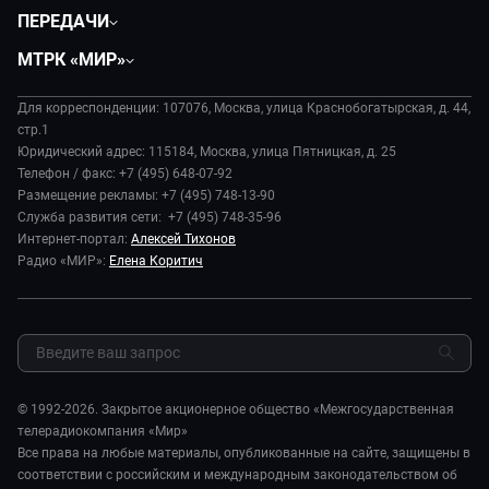
Политика
ПЕРЕДАЧИ
Общество
Вместе
МТРК «МИР»
Экономика
Будь, готовь!
О компании
Происшествия
Дела судебные
Для корреспонденции: 107076, Москва, улица Краснобогатырская, д. 44,
История
В содружестве
стр.1
Диктор делает
Руководство
Юридический адрес: 115184, Москва, улица Пятницкая, д. 25
В мире
Игра в кино
Телефон / факс: +7 (495) 648-07-92
Новости компании
Наука и технологии
Размещение рекламы: +7 (495) 748-13-90
Игра в кино. Мультфильмы
Пресса о нас
Служба развития сети: +7 (495) 748-35-96
Здоровье и медицина
Исторический детектив
Карьера
Интернет-портал:
Алексей Тихонов
Спорт
Миллион за 5 минут
Радио «МИР»:
Елена Коритич
Реклама
Авто
Миллион за 5 минут. Дети
Закупки и тендеры
Культура
МИР. Мнение
Результаты СОУТ
Шоу-бизнес
Мировое соглашение
Обратная связь
Стиль жизни
Обману.НЕТ
Сад и огород
© 1992-2026. Закрытое акционерное общество «Межгосударственная
Предварительный диагноз
телерадиокомпания «Мир»
Пять причин поехать в...
Все права на любые материалы, опубликованные на сайте, защищены в
соответствии с российским и международным законодательством об