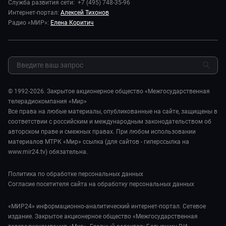
Служба развития сети: +7 (495) 748-35-96
Здоровье и медицина
Исторический детектив
Карьера
Интернет-портал:
Алексей Тихонов
Спорт
Миллион за 5 минут
Радио «МИР»:
Елена Коритич
Реклама
Авто
Миллион за 5 минут. Дети
Закупки и тендеры
Культура
МИР. Мнение
Результаты СОУТ
Шоу-бизнес
Мировое соглашение
Обратная связь
Стиль жизни
Обману.НЕТ
Сад и огород
© 1992-2026. Закрытое акционерное общество «Межгосударственная
Предварительный диагноз
телерадиокомпания «Мир»
Пять причин поехать в...
Все права на любые материалы, опубликованные на сайте, защищены в
соответствии с российским и международным законодательством об
авторском праве и смежных правах. При любом использовании
материалов МТРК «Мир» ссылка (для сайтов - гиперссылка на
www.mir24.tv) обязательна.
Политика по обработке персональных данных
Согласие посетителя сайта на обработку персональных данных
«МИР24» информационно-аналитический интернет-портал. Сетевое
издание. Закрытое акционерное общество «Межгосударственная