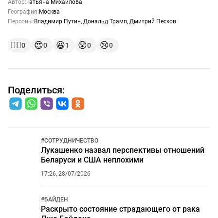
Автор:
Татьяна Михайлова
География:
Москва
Персоны:
Владимир Путин
,
Дональд Трамп
,
Дмитрий Песков
👍🏻
😍
😆
😲
😢
0
0
1
0
0
Поделиться:
#
СОТРУДНИЧЕСТВО
Лукашенко назвал перспективы отношений
Беларуси и США неплохими
17:26, 28/07/2026
#
БАЙДЕН
Раскрыто состояние страдающего от рака