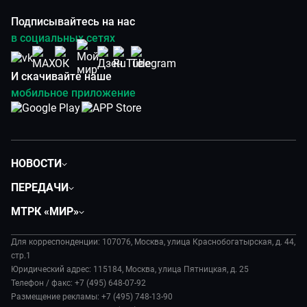
Подписывайтесь на нас
в социальных сетях
И скачивайте наше
мобильное приложение
НОВОСТИ
Политика
ПЕРЕДАЧИ
Общество
Вместе
МТРК «МИР»
Экономика
Будь, готовь!
О компании
Происшествия
Дела судебные
Для корреспонденции: 107076, Москва, улица Краснобогатырская, д. 44,
История
В содружестве
стр.1
Диктор делает
Руководство
Юридический адрес: 115184, Москва, улица Пятницкая, д. 25
В мире
Игра в кино
Телефон / факс: +7 (495) 648-07-92
Новости компании
Наука и технологии
Размещение рекламы: +7 (495) 748-13-90
Игра в кино. Мультфильмы
Пресса о нас