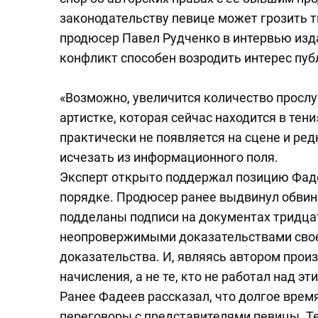
законодательству певице может грозить 
продюсер Павел Рудченко в интервью из
конфликт способен возродить интерес пуб
«Возможно, увеличится количество прослу
артистке, которая сейчас находится в тени
практически не появляется на сцене и ред
исчезать из информационного поля.
Эксперт открыто поддержал позицию Фаде
порядке. Продюсер ранее выдвинул обвине
подделаны подписи на документах тридца
неопровержимыми доказательствами своей
доказательства. И, являясь автором прои
начисления, а не те, кто не работал над 
Ранее Фадеев рассказал, что долгое врем
переговоры с представителями певицы. Т