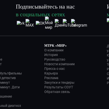
Подписывайтесь на нас
в социальных сетях
МТРК «МИР»
Д
О компании
у
История
Ю
ые
Руководство
у
т
Новости компании
Т
Пресса о нас
Р
 Мультфильмы
Карьера
С
 детектив
Реклама
И
 минут
Закупки и тендеры
Р
 минут. Дети
Результаты СОУТ
Обратная связь
лашение
ьный диагноз