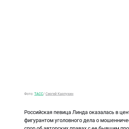
Фото:
ТАСС
/
Сергей Карпухин
Российская певица Линда оказалась в цен
фигурантом уголовного дела о мошенниче
спор об авторских правах с ее бывшим 