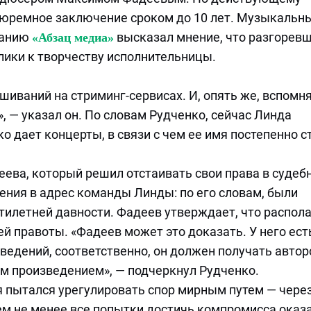
тюремное заключение сроком до 10 лет. Музыкальн
данию
высказал мнение, что разгорев
«Абзац медиа»
лики к творчеству исполнительницы.
шиваний на стриминг-сервисах. И, опять же, вспомня
», — указал он. По словам Рудченко, сейчас Линда
ко дает концерты, в связи с чем ее имя постепенно с
ева, который решил отстаивать свои права в судеб
ния в адрес команды Линды: по его словам, были
тилетней давности. Фадеев утверждает, что распол
 правоты. «Фадеев может это доказать. У него ест
зведений, соответственно, он должен получать автор
этим произведением», — подчеркнул Рудченко.
я пытался урегулировать спор мирным путем — чере
ем не менее все попытки достичь компромисса оказ