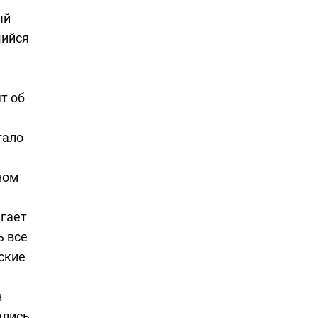
ый
шийся
т об
тало
ном
агает
ь все
ские
з
ались