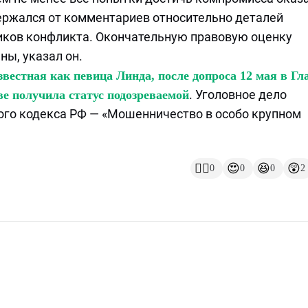
ержался от комментариев относительно деталей
ников конфликта. Окончательную правовую оценку
ы, указал он.
звестная как певица Линда, после допроса 12 мая в Г
. Уголовное дело
е получила статус подозреваемой
ного кодекса РФ — «Мошенничество в особо крупном
👍🏻
😍
😆
😲
0
0
0
2