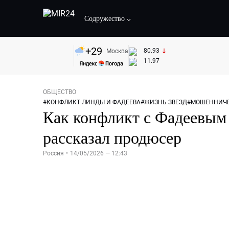
Содружество
+
29
80.93
Москва
11.97
ОБЩЕСТВО
#
КОНФЛИКТ ЛИНДЫ И ФАДЕЕВА
#
ЖИЗНЬ ЗВЕЗД
#
МОШЕННИЧЕ
Как конфликт с Фадеевым 
рассказал продюсер
Россия
•
14/05/2026 — 12:43