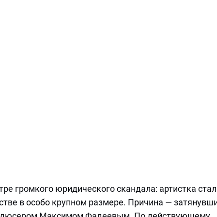
тре громкого юридического скандала: артистка стал
стве в особо крупном размере. Причина — затянувш
продюсером Максимом Фадеевым. По действующему