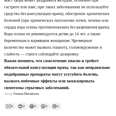
ЖКТ (кора может раздражать желудок, особенно при
гастрите или язве, при таких заболеваниях не используйте
средство без консультации врача), обострение хронических
болезней (при хронических патологиях почек, печени или
сердца кора осины противопоказана без разрешения врача).
Кора осины не рекомендуется детям до 14 лет, а также
беременным и кормящим женщинам. Чрезмерное
количество может вызвать тошноту, головокружение и
слабость — строго соблюдайте дозировку.
Важно помнить, что самолечение опасно и требует
обязательной консультации врача, так как неправильно
подобранные препараты могут усугубить болезнь,
вызвать побочные эффекты или замаскировать
симптомы серьезных заболеваний.
Автор:
Татьяна Михайлова
👍🏻
😍
😆
😲
😢
0
0
0
0
0