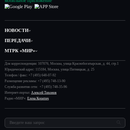
мобильное приложение
НОВОСТИ
Политика
ПЕРЕДАЧИ
Общество
Вместе
МТРК «МИР»
Экономика
Будь, готовь!
О компании
Происшествия
Дела судебные
Для корреспонденции: 107076, Москва, улица Краснобогатырская, д. 44, стр.1
История
В содружестве
Юридический адрес: 115184, Москва, улица Пятницкая, д. 25
Диктор делает
Руководство
Телефон / факс: +7 (495) 648-07-92
В мире
Игра в кино
Размещение рекламы: +7 (495) 748-13-90
Новости компании
Наука и технологии
Служба развития сети: +7 (495) 748-35-96
Игра в кино. Мультфильмы
Пресса о нас
Интернет-портал:
Алексей Тихонов
Здоровье и медицина
Исторический детектив
Карьера
Радио «МИР»:
Елена Коритич
Спорт
Миллион за 5 минут
Реклама
Авто
Миллион за 5 минут. Дети
Закупки и тендеры
Культура
МИР. Мнение
Результаты СОУТ
Шоу-бизнес
Мировое соглашение