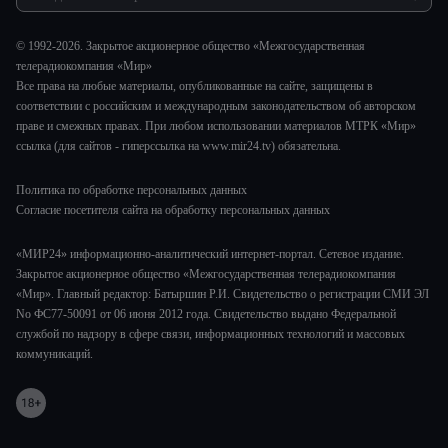
Шоу-бизнес
Мировое соглашение
Обратная связь
Стиль жизни
Обману.НЕТ
© 1992-2026. Закрытое акционерное общество «Межгосударственная
Сад и огород
телерадиокомпания «Мир»
Предварительный диагноз
Все права на любые материалы, опубликованные на сайте, защищены в
Пять причин поехать в...
соответствии с российским и международным законодательством об авторском
праве и смежных правах. При любом использовании материалов МТРК «Мир»
ссылка (для сайтов - гиперссылка на www.mir24.tv) обязательна.
Политика по обработке персональных данных
Согласие посетителя сайта на обработку персональных данных
«МИР24» информационно-аналитический интернет-портал. Сетевое издание.
Закрытое акционерное общество «Межгосударственная телерадиокомпания
«Мир». Главный редактор: Батыршин Р.И. Свидетельство о регистрации СМИ ЭЛ
No ФС77-50091 от 06 июня 2012 года. Свидетельство выдано Федеральной
службой по надзору в сфере связи, информационных технологий и массовых
коммуникаций.