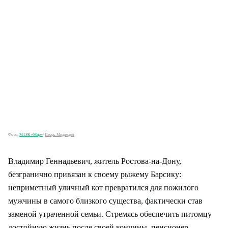
Фото:
МТРК «Мир»
/
Игорь Медведев
Владимир Геннадьевич, житель Ростова‑на‑Дону,
безгранично привязан к своему рыжему Барсику:
неприметный уличный кот превратился для пожилого
мужчины в самого близкого существа, фактически став
заменой утраченной семьи. Стремясь обеспечить питомцу
достойную жизнь после своей кончины, пенсионер