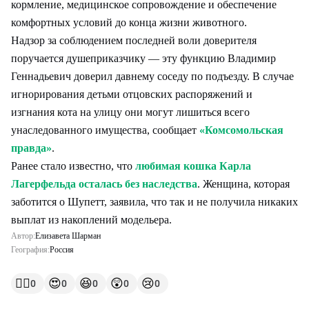
кормление, медицинское сопровождение и обеспечение
комфортных условий до конца жизни животного.
Надзор за соблюдением последней воли доверителя
поручается душеприказчику — эту функцию Владимир
Геннадьевич доверил давнему соседу по подъезду. В случае
игнорирования детьми отцовских распоряжений и
изгнания кота на улицу они могут лишиться всего
унаследованного имущества, сообщает
«Комсомольская
правда»
.
Ранее стало известно, что
любимая кошка Карла
Лагерфельда осталась без наследства
. Женщина, которая
заботится о Шупетт, заявила, что так и не получила никаких
выплат из накоплений модельера.
Автор:
Елизавета Шарман
География:
Россия
👍🏻
😍
😆
😲
😢
0
0
0
0
0