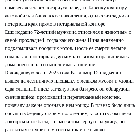
намеревался через нотариуса передать Барсику квартиру,
автомобиль и банковские накопления, однако эта задумка
потерпела крах прямо в нотариальной конторе.
Еще недавно 72‑летний мужчина относился к животным с
явной прохладцей, тогда как его жена Нина неизменно
подкармливала бродячих котов. После ее смерти четыре
года назад просторная двухкомнатная квартира лишилась
домашнего тепла и наполнилась тишиной.
В дождливую осень 2023 года Владимир Геннадьевич
вышел на лестничную площадку с мешком мусора и уловил
едва слышный писк; заглянув под батарею, он обнаружил
съежившийся, промокший и перепачканный комочек,
поначалу даже не опознав в нем кошку. В планах было лишь
обсушить беднягу старым полотенцем, угостить ломтиком
докторской колбасы, а с рассветом вернуть на улицу, но
расстаться с пушистым гостем так и не вышло.