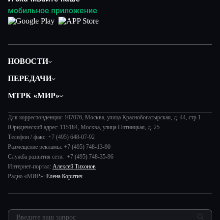
мобильное приложение
НОВОСТИ
Политика
ПЕРЕДАЧИ
Общество
Вместе
МТРК «МИР»
Экономика
Будь, готовь!
О компании
Происшествия
Дела судебные
Для корреспонденции: 107076, Москва, улица Краснобогатырская, д. 44, стр.1
История
В содружестве
Юридический адрес: 115184, Москва, улица Пятницкая, д. 25
Диктор делает
Руководство
Телефон / факс: +7 (495) 648-07-92
В мире
Игра в кино
Размещение рекламы: +7 (495) 748-13-90
Новости компании
Наука и технологии
Служба развития сети: +7 (495) 748-35-96
Игра в кино. Мультфильмы
Пресса о нас
Интернет-портал:
Алексей Тихонов
Здоровье и медицина
Исторический детектив
Карьера
Радио «МИР»:
Елена Коритич
Спорт
Миллион за 5 минут
Реклама
Авто
Миллион за 5 минут. Дети
Закупки и тендеры
Культура
МИР. Мнение
Результаты СОУТ