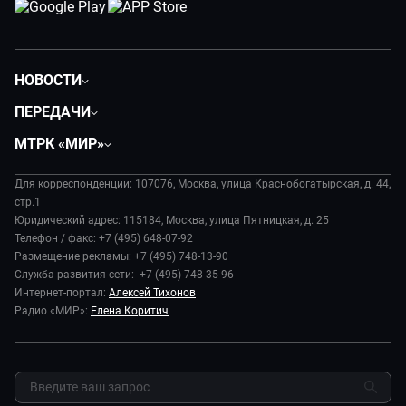
НОВОСТИ
Политика
ПЕРЕДАЧИ
Общество
Вместе
МТРК «МИР»
Экономика
Будь, готовь!
О компании
Происшествия
Дела судебные
Для корреспонденции: 107076, Москва, улица Краснобогатырская, д. 44,
История
В содружестве
стр.1
Диктор делает
Руководство
Юридический адрес: 115184, Москва, улица Пятницкая, д. 25
В мире
Игра в кино
Телефон / факс: +7 (495) 648-07-92
Новости компании
Наука и технологии
Размещение рекламы: +7 (495) 748-13-90
Игра в кино. Мультфильмы
Пресса о нас
Служба развития сети: +7 (495) 748-35-96
Здоровье и медицина
Исторический детектив
Карьера
Интернет-портал:
Алексей Тихонов
Спорт
Миллион за 5 минут
Радио «МИР»:
Елена Коритич
Реклама
Авто
Миллион за 5 минут. Дети
Закупки и тендеры
Культура
МИР. Мнение
Результаты СОУТ
Шоу-бизнес
Мировое соглашение
Обратная связь