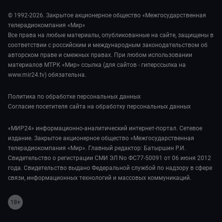
Стиль жизни
Обману.НЕТ
Сад и огород
© 1992-2026. Закрытое акционерное общество «Межгосударственная
Предварительный диагноз
телерадиокомпания «Мир»
Пять причин поехать в...
Все права на любые материалы, опубликованные на сайте, защищены в
соответствии с российским и международным законодательством об
авторском праве и смежных правах. При любом использовании
материалов МТРК «Мир» ссылка (для сайтов - гиперссылка на
www.mir24.tv) обязательна.
Политика по обработке персональных данных
Согласие посетителя сайта на обработку персональных данных
«МИР24» информационно-аналитический интернет-портал. Сетевое
издание. Закрытое акционерное общество «Межгосударственная
телерадиокомпания «Мир». Главный редактор: Батыршин Р.И.
Свидетельство о регистрации СМИ ЭЛ No ФС77-50091 от 06 июня 2012
года. Свидетельство выдано Федеральной службой по надзору в сфере
связи, информационных технологий и массовых коммуникаций.