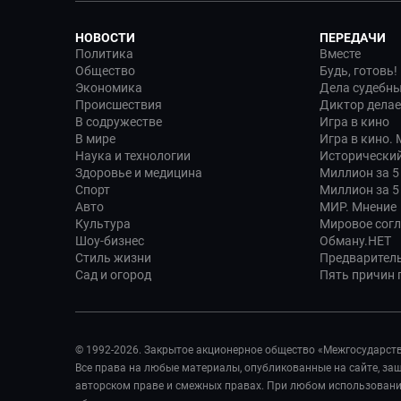
НОВОСТИ
ПЕРЕДАЧИ
Политика
Вместе
Общество
Будь, готовь!
Экономика
Дела судебн
Происшествия
Диктор делае
В содружестве
Игра в кино
В мире
Игра в кино.
Наука и технологии
Исторический
Здоровье и медицина
Миллион за 5
Спорт
Миллион за 5
Авто
МИР. Мнение
Культура
Мировое сог
Шоу-бизнес
Обману.НЕТ
Стиль жизни
Предварител
Сад и огород
Пять причин п
© 1992-2026. Закрытое акционерное общество «Межгосударст
Все права на любые материалы, опубликованные на сайте, з
авторском праве и смежных правах. При любом использовании