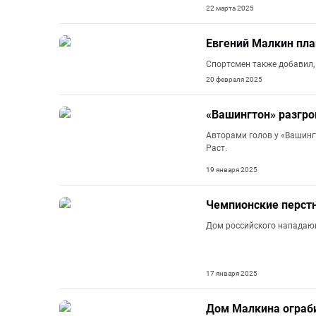
22 марта 2025
Евгений Малкин пла
Спортсмен также добавил, 
20 февраля 2025
«Вашингтон» разгро
Авторами голов у «Вашинг
Раст.
19 января 2025
Чемпионские перстн
Дом российского нападающ
17 января 2025
Дом Малкина ограби