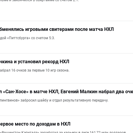
ьме и закончился в овертайме со счетом 2:1.
обменялись игровыми свитерами после матча НХЛ
ой «Питтсбурга» со счетом 5:3.
кина и установил рекорд НХЛ
брал 16 очков за первые 10 игр сезона.
л «Сан‑Хосе» в матче НХЛ, Евгений Малкин набрал два оч
ингвинов» забросил шайбу и отдал результативную передачу.
ервое место по доходам в НХЛ
«Вашингтон Кэпиталз» заработал за карьеру в лиге 161,72 млн долларов.