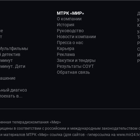
МТРК «МИР»
Д
О компании
у
История
Ю
ые
Руководство
у
т
Новости компании
Т
Пресса о нас
Р
 Мультфильмы
Карьера
С
 детектив
Реклама
И
 минут
Закупки и тендеры
Р
 минут. Дети
Результаты СОУТ
Обратная связь
лашение
ьный диагноз
оехать в...
венная телерадиокомпания «Мир»
ащищены в соответствии с российским и международным законодательством 
 материалов МТРК «Мир» ссылка (для сайтов - гиперссылка на www.mir24.tv