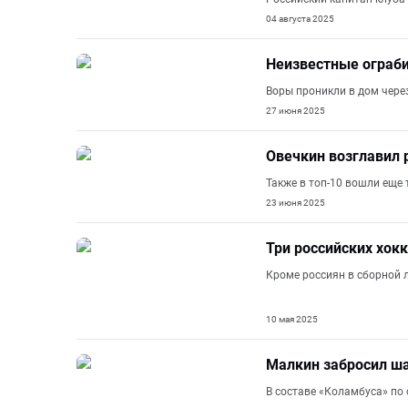
04 августа 2025
Неизвестные ограби
Воры проникли в дом через
27 июня 2025
Овечкин возглавил 
Также в топ-10 вошли еще 
23 июня 2025
Три российских хок
Кроме россиян в сборной 
10 мая 2025
Малкин забросил ша
В составе «Коламбуса» по