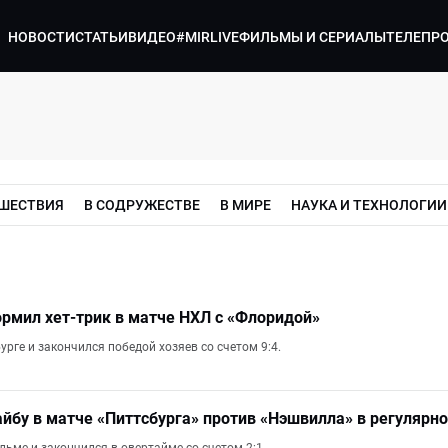
НОВОСТИ
СТАТЬИ
ВИДЕО
#MIRLIVE
ФИЛЬМЫ И СЕРИАЛЫ
ТЕЛЕПР
ШЕСТВИЯ
В СОДРУЖЕСТВЕ
В МИРЕ
НАУКА И ТЕХНОЛОГИИ
рмил хет-трик в матче НХЛ с «Флоридой»
рге и закончился победой хозяев со счетом 9:4.
йбу в матче «Питтсбурга» против «Нэшвилла» в регулярн