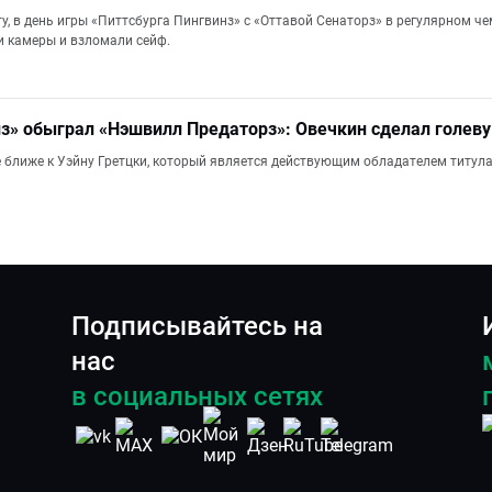
у, в день игры «Питтсбурга Пингвинз» с «Оттавой Сенаторз» в регулярном ч
 камеры и взломали сейф.
з» обыграл «Нэшвилл Предаторз»: Овечкин сделал голеву
е ближе к Уэйну Гретцки, который является действующим обладателем титул
Подписывайтесь на
нас
в социальных сетях