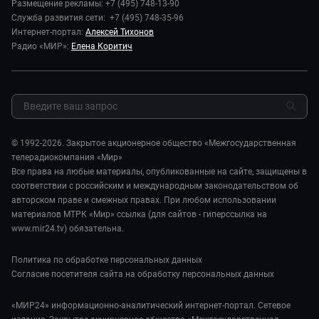
Наука и технологии
Размещение рекламы: +7 (495) 748-13-90
Игра в кино. Мультфильмы
Пресса о нас
Служба развития сети: +7 (495) 748-35-96
Здоровье и медицина
Исторический детектив
Карьера
Интернет-портал:
Алексей Тихонов
Спорт
Миллион за 5 минут
Радио «МИР»:
Елена Коритич
Реклама
Авто
Миллион за 5 минут. Дети
Закупки и тендеры
Культура
МИР. Мнение
Результаты СОУТ
Шоу-бизнес
Мировое соглашение
Обратная связь
Стиль жизни
Обману.НЕТ
Сад и огород
© 1992-2026. Закрытое акционерное общество «Межгосударственная
Предварительный диагноз
телерадиокомпания «Мир»
Пять причин поехать в...
Все права на любые материалы, опубликованные на сайте, защищены в
соответствии с российским и международным законодательством об
авторском праве и смежных правах. При любом использовании
материалов МТРК «Мир» ссылка (для сайтов - гиперссылка на
www.mir24.tv) обязательна.
Политика по обработке персональных данных
Согласие посетителя сайта на обработку персональных данных
«МИР24» информационно-аналитический интернет-портал. Сетевое