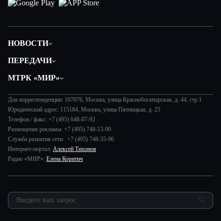
НОВОСТИ
Политика
ПЕРЕДАЧИ
Общество
Вместе
МТРК «МИР»
Экономика
Будь, готовь!
О компании
Происшествия
Дела судебные
Для корреспонденции: 107076, Москва, улица Краснобогатырская, д. 44, стр.1
История
В содружестве
Юридический адрес: 115184, Москва, улица Пятницкая, д. 25
Диктор делает
Руководство
Телефон / факс: +7 (495) 648-07-92
В мире
Игра в кино
Размещение рекламы: +7 (495) 748-13-90
Новости компании
Наука и технологии
Служба развития сети: +7 (495) 748-35-96
Игра в кино. Мультфильмы
Пресса о нас
Интернет-портал:
Алексей Тихонов
Здоровье и медицина
Исторический детектив
Карьера
Радио «МИР»:
Елена Коритич
Спорт
Миллион за 5 минут
Реклама
Авто
Миллион за 5 минут. Дети
Закупки и тендеры
Культура
МИР. Мнение
Результаты СОУТ
Шоу-бизнес
Мировое соглашение
Обратная связь
Стиль жизни