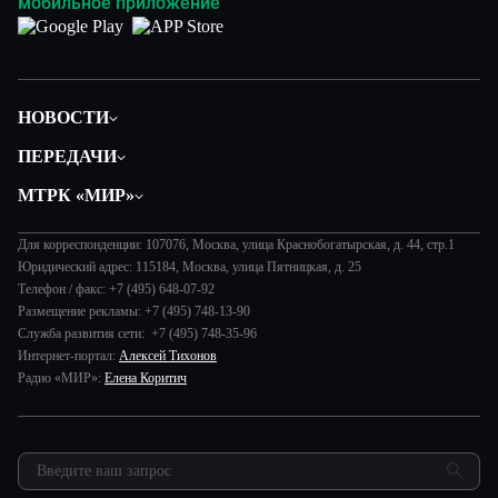
мобильное приложение
НОВОСТИ
Политика
ПЕРЕДАЧИ
Общество
Вместе
МТРК «МИР»
Экономика
Будь, готовь!
О компании
Происшествия
Дела судебные
Для корреспонденции: 107076, Москва, улица Краснобогатырская, д. 44, стр.1
История
В содружестве
Юридический адрес: 115184, Москва, улица Пятницкая, д. 25
Диктор делает
Руководство
Телефон / факс: +7 (495) 648-07-92
В мире
Игра в кино
Размещение рекламы: +7 (495) 748-13-90
Новости компании
Наука и технологии
Служба развития сети: +7 (495) 748-35-96
Игра в кино. Мультфильмы
Пресса о нас
Интернет-портал:
Алексей Тихонов
Здоровье и медицина
Исторический детектив
Карьера
Радио «МИР»:
Елена Коритич
Спорт
Миллион за 5 минут
Реклама
Авто
Миллион за 5 минут. Дети
Закупки и тендеры
Культура
МИР. Мнение
Результаты СОУТ
Шоу-бизнес
Мировое соглашение