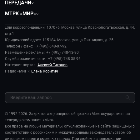
ПЕРЕДАЧИ
Общество
Вместе
МТРК «МИР»
Экономика
Будь, готовь!
О компании
Происшествия
Дела судебные
Для корреспонденции: 107076, Москва, улица Краснобогатырская, д. 44,
История
В содружестве
стр.1
Диктор делает
Руководство
Юридический адрес: 115184, Москва, улица Пятницкая, д. 25
В мире
Игра в кино
Телефон / факс: +7 (495) 648-07-92
Новости компании
Наука и технологии
Размещение рекламы: +7 (495) 748-13-90
Игра в кино. Мультфильмы
Пресса о нас
Служба развития сети: +7 (495) 748-35-96
Здоровье и медицина
Исторический детектив
Карьера
Интернет-портал:
Алексей Тихонов
Спорт
Миллион за 5 минут
Радио «МИР»:
Елена Коритич
Реклама
Авто
Миллион за 5 минут. Дети
Закупки и тендеры
Культура
МИР. Мнение
Результаты СОУТ
Шоу-бизнес
Мировое соглашение
Обратная связь
Стиль жизни
Обману.НЕТ
Сад и огород
© 1992-2026. Закрытое акционерное общество «Межгосударственная
Предварительный диагноз
телерадиокомпания «Мир»
Пять причин поехать в...
Все права на любые материалы, опубликованные на сайте, защищены в
соответствии с российским и международным законодательством об
авторском праве и смежных правах. При любом использовании