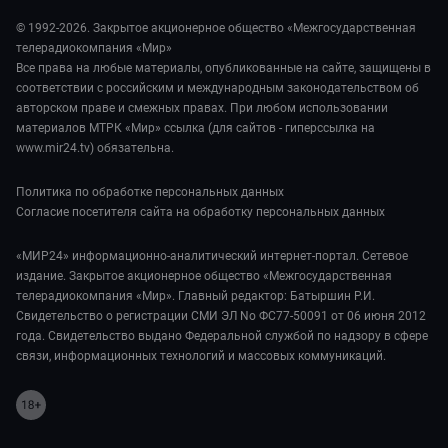
Обману.НЕТ
Сад и огород
© 1992-2026. Закрытое акционерное общество «Межгосударственная
Предварительный диагноз
телерадиокомпания «Мир»
Пять причин поехать в...
Все права на любые материалы, опубликованные на сайте, защищены в
соответствии с российским и международным законодательством об
авторском праве и смежных правах. При любом использовании
материалов МТРК «Мир» ссылка (для сайтов - гиперссылка на
www.mir24.tv) обязательна.
Политика по обработке персональных данных
Согласие посетителя сайта на обработку персональных данных
«МИР24» информационно-аналитический интернет-портал. Сетевое
издание. Закрытое акционерное общество «Межгосударственная
телерадиокомпания «Мир». Главный редактор: Батыршин Р.И.
Свидетельство о регистрации СМИ ЭЛ No ФС77-50091 от 06 июня 2012
года. Свидетельство выдано Федеральной службой по надзору в сфере
связи, информационных технологий и массовых коммуникаций.