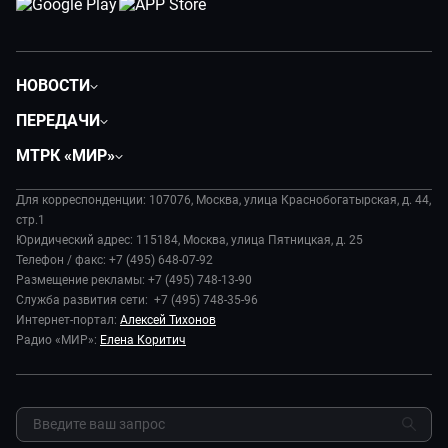
НОВОСТИ
Политика
ПЕРЕДАЧИ
Общество
Вместе
МТРК «МИР»
Экономика
Будь, готовь!
О компании
Происшествия
Дела судебные
Для корреспонденции: 107076, Москва, улица Краснобогатырская, д. 44,
История
В содружестве
стр.1
Диктор делает
Руководство
Юридический адрес: 115184, Москва, улица Пятницкая, д. 25
В мире
Игра в кино
Телефон / факс: +7 (495) 648-07-92
Новости компании
Наука и технологии
Размещение рекламы: +7 (495) 748-13-90
Игра в кино. Мультфильмы
Пресса о нас
Служба развития сети: +7 (495) 748-35-96
Здоровье и медицина
Исторический детектив
Карьера
Интернет-портал:
Алексей Тихонов
Спорт
Миллион за 5 минут
Радио «МИР»:
Елена Коритич
Реклама
Авто
Миллион за 5 минут. Дети
Закупки и тендеры
Культура
МИР. Мнение
Результаты СОУТ
Шоу-бизнес
Мировое соглашение
Обратная связь
Стиль жизни