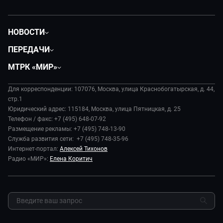
НОВОСТИ
Политика
ПЕРЕДАЧИ
Общество
Вместе
МТРК «МИР»
Экономика
Будь, готовь!
О компании
Происшествия
Дела судебные
Для корреспонденции: 107076, Москва, улица Краснобогатырская, д. 44,
История
В содружестве
стр.1
Диктор делает
Руководство
Юридический адрес: 115184, Москва, улица Пятницкая, д. 25
В мире
Игра в кино
Телефон / факс: +7 (495) 648-07-92
Новости компании
Наука и технологии
Размещение рекламы: +7 (495) 748-13-90
Игра в кино. Мультфильмы
Пресса о нас
Служба развития сети: +7 (495) 748-35-96
Здоровье и медицина
Исторический детектив
Карьера
Интернет-портал:
Алексей Тихонов
Спорт
Миллион за 5 минут
Радио «МИР»:
Елена Коритич
Реклама
Авто
Миллион за 5 минут. Дети
Закупки и тендеры
Культура
МИР. Мнение
Результаты СОУТ
Шоу-бизнес
Мировое соглашение
Обратная связь
Стиль жизни
Обману.НЕТ