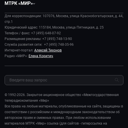
Вместе
МТРК «МИР»
Экономика
Будь, готовь!
О компании
Происшествия
Дела судебные
Для корреспонденции: 107076, Москва, улица Краснобогатырская, д. 44,
История
В содружестве
стр.1
Диктор делает
Руководство
Юридический адрес: 115184, Москва, улица Пятницкая, д. 25
В мире
Игра в кино
Телефон / факс: +7 (495) 648-07-92
Новости компании
Наука и технологии
Размещение рекламы: +7 (495) 748-13-90
Игра в кино. Мультфильмы
Пресса о нас
Служба развития сети: +7 (495) 748-35-96
Здоровье и медицина
Исторический детектив
Карьера
Интернет-портал:
Алексей Тихонов
Спорт
Миллион за 5 минут
Радио «МИР»:
Елена Коритич
Реклама
Авто
Миллион за 5 минут. Дети
Закупки и тендеры
Культура
МИР. Мнение
Результаты СОУТ
Шоу-бизнес
Мировое соглашение
Обратная связь
Стиль жизни
Обману.НЕТ
Сад и огород
© 1992-2026. Закрытое акционерное общество «Межгосударственная
Предварительный диагноз
телерадиокомпания «Мир»
Пять причин поехать в...
Все права на любые материалы, опубликованные на сайте, защищены в
соответствии с российским и международным законодательством об
авторском праве и смежных правах. При любом использовании
материалов МТРК «Мир» ссылка (для сайтов - гиперссылка на