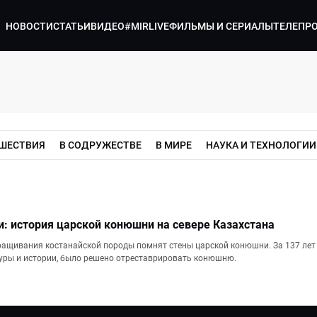
НОВОСТИ
СТАТЬИ
ВИДЕО
#MIRLIVE
ФИЛЬМЫ И СЕРИАЛЫ
ТЕЛЕПР
ШЕСТВИЯ
В СОДРУЖЕСТВЕ
В МИРЕ
НАУКА И ТЕХНОЛОГИИ
: история царской конюшни на севере Казахстана
ащивания костанайской породы помнят стены царской конюшни. За 137 лет 
уры и истории, было решено отреставрировать конюшню.