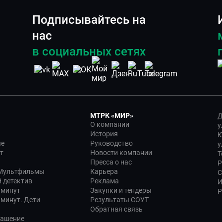
Подписывайтесь на
нас
в социальных сетях
МТРК «МИР»
Д
О компании
у
История
Ю
ые
Руководство
у
т
Новости компании
Т
Пресса о нас
Р
 Мультфильмы
Карьера
С
 детектив
Реклама
И
 минут
Закупки и тендеры
Р
 минут. Дети
Результаты СОУТ
Обратная связь
лашение