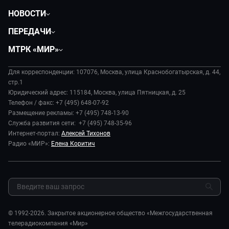
НОВОСТИ
Политика
ПЕРЕДАЧИ
Общество
Вместе
МТРК «МИР»
Экономика
Будь, готовь!
О компании
Происшествия
Дела судебные
Для корреспонденции: 107076, Москва, улица Краснобогатырская, д. 44,
История
В содружестве
стр.1
Диктор делает
Руководство
Юридический адрес: 115184, Москва, улица Пятницкая, д. 25
В мире
Игра в кино
Телефон / факс: +7 (495) 648-07-92
Новости компании
Наука и технологии
Размещение рекламы: +7 (495) 748-13-90
Игра в кино. Мультфильмы
Пресса о нас
Служба развития сети: +7 (495) 748-35-96
Здоровье и медицина
Исторический детектив
Карьера
Интернет-портал:
Алексей Тихонов
Спорт
Миллион за 5 минут
Радио «МИР»:
Елена Коритич
Реклама
Авто
Миллион за 5 минут. Дети
Закупки и тендеры
Культура
МИР. Мнение
Результаты СОУТ
Шоу-бизнес
Мировое соглашение
Обратная связь
Стиль жизни
Обману.НЕТ
Сад и огород
© 1992-2026. Закрытое акционерное общество «Межгосударственная
Предварительный диагноз
телерадиокомпания «Мир»