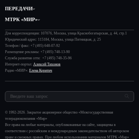
Политика
ПЕРЕДАЧИ
Общество
Вместе
МТРК «МИР»
Экономика
Будь, готовь!
О компании
Происшествия
Дела судебные
Для корреспонденции: 107076, Москва, улица Краснобогатырская, д. 44, стр.1
История
В содружестве
Юридический адрес: 115184, Москва, улица Пятницкая, д. 25
Диктор делает
Руководство
Телефон / факс: +7 (495) 648-07-92
В мире
Игра в кино
Размещение рекламы: +7 (495) 748-13-90
Новости компании
Наука и технологии
Служба развития сети: +7 (495) 748-35-96
Игра в кино. Мультфильмы
Пресса о нас
Интернет-портал:
Алексей Тихонов
Здоровье и медицина
Исторический детектив
Карьера
Радио «МИР»:
Елена Коритич
Спорт
Миллион за 5 минут
Реклама
Авто
Миллион за 5 минут. Дети
Закупки и тендеры
Культура
МИР. Мнение
Результаты СОУТ
Шоу-бизнес
Мировое соглашение
Обратная связь
Стиль жизни
Обману.НЕТ
© 1992-2026. Закрытое акционерное общество «Межгосударственная
Сад и огород
телерадиокомпания «Мир»
Предварительный диагноз
Все права на любые материалы, опубликованные на сайте, защищены в
Пять причин поехать в...
соответствии с российским и международным законодательством об авторском
праве и смежных правах. При любом использовании материалов МТРК «Мир»