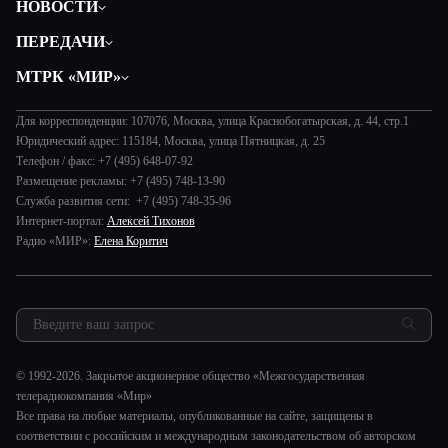
НОВОСТИ
Политика
ПЕРЕДАЧИ
Общество
Вместе
МТРК «МИР»
Экономика
Будь, готовь!
О компании
Происшествия
Дела судебные
Для корреспонденции: 107076, Москва, улица Краснобогатырская, д. 44, стр.1
История
В содружестве
Юридический адрес: 115184, Москва, улица Пятницкая, д. 25
Диктор делает
Руководство
Телефон / факс: +7 (495) 648-07-92
В мире
Игра в кино
Размещение рекламы: +7 (495) 748-13-90
Новости компании
Наука и технологии
Служба развития сети: +7 (495) 748-35-96
Игра в кино. Мультфильмы
Пресса о нас
Интернет-портал:
Алексей Тихонов
Здоровье и медицина
Исторический детектив
Карьера
Радио «МИР»:
Елена Коритич
Спорт
Миллион за 5 минут
Реклама
Авто
Миллион за 5 минут. Дети
Закупки и тендеры
Культура
МИР. Мнение
Результаты СОУТ
Шоу-бизнес
Мировое соглашение
Обратная связь
Стиль жизни
Обману.НЕТ
© 1992-2026. Закрытое акционерное общество «Межгосударственная
Сад и огород
телерадиокомпания «Мир»
Предварительный диагноз
Все права на любые материалы, опубликованные на сайте, защищены в
Пять причин поехать в...
соответствии с российским и международным законодательством об авторском