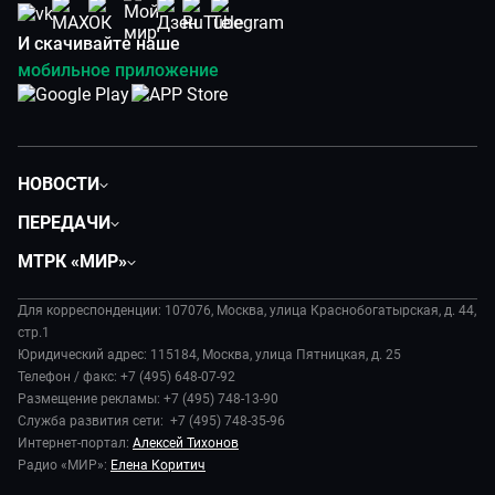
И скачивайте наше
мобильное приложение
НОВОСТИ
Политика
ПЕРЕДАЧИ
Общество
Вместе
МТРК «МИР»
Экономика
Будь, готовь!
О компании
Происшествия
Дела судебные
Для корреспонденции: 107076, Москва, улица Краснобогатырская, д. 44,
История
В содружестве
стр.1
Диктор делает
Руководство
Юридический адрес: 115184, Москва, улица Пятницкая, д. 25
В мире
Игра в кино
Телефон / факс: +7 (495) 648-07-92
Новости компании
Наука и технологии
Размещение рекламы: +7 (495) 748-13-90
Игра в кино. Мультфильмы
Пресса о нас
Служба развития сети: +7 (495) 748-35-96
Здоровье и медицина
Исторический детектив
Карьера
Интернет-портал:
Алексей Тихонов
Спорт
Миллион за 5 минут
Радио «МИР»:
Елена Коритич
Реклама
Авто