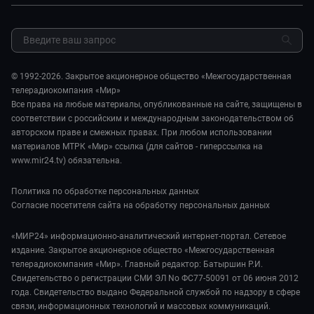
Миллион за 5 минут. Дети
Закупки и тендеры
Культура
МИР. Мнение
Результаты СОУТ
Шоу-бизнес
Мировое соглашение
Обратная связь
Стиль жизни
Обману.НЕТ
Сад и огород
© 1992-2026. Закрытое акционерное общество «Межгосударственная
Предварительный диагноз
телерадиокомпания «Мир»
Пять причин поехать в...
Все права на любые материалы, опубликованные на сайте, защищены в
соответствии с российским и международным законодательством об
авторском праве и смежных правах. При любом использовании
материалов МТРК «Мир» ссылка (для сайтов - гиперссылка на
www.mir24.tv) обязательна.
Политика по обработке персональных данных
Согласие посетителя сайта на обработку персональных данных
«МИР24» информационно-аналитический интернет-портал. Сетевое
издание. Закрытое акционерное общество «Межгосударственная
телерадиокомпания «Мир». Главный редактор: Батыршин Р.И.
Свидетельство о регистрации СМИ ЭЛ No ФС77-50091 от 06 июня 2012
года. Свидетельство выдано Федеральной службой по надзору в сфере
связи, информационных технологий и массовых коммуникаций.