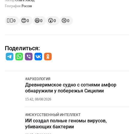
Автор:
Ольга Хасид
География:
Россия
👍🏻
😍
😆
😲
😢
0
0
0
0
0
Поделиться:
#
АРХЕОЛОГИЯ
Древнеримское судно с сотнями амфор
обнаружили у побережья Сицилии
15:42, 08/08/2026
#
ИСКУССТВЕННЫЙ ИНТЕЛЛЕКТ
ИИ создал полные геномы вирусов,
убивающих бактерии