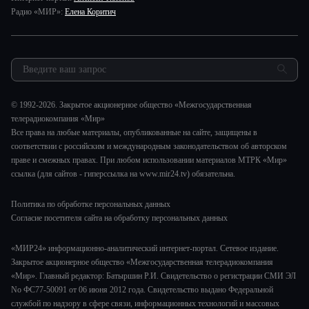
Здоровье и медицина
Исторический детектив
Карьера
Радио «МИР»:
Елена Коритич
Спорт
Миллион за 5 минут
Реклама
Авто
Миллион за 5 минут. Дети
Закупки и тендеры
Культура
МИР. Мнение
Результаты СОУТ
Шоу-бизнес
Мировое соглашение
Обратная связь
Стиль жизни
Обману.НЕТ
© 1992-2026. Закрытое акционерное общество «Межгосударственная
Сад и огород
телерадиокомпания «Мир»
Предварительный диагноз
Все права на любые материалы, опубликованные на сайте, защищены в
Пять причин поехать в...
соответствии с российским и международным законодательством об авторском
праве и смежных правах. При любом использовании материалов МТРК «Мир»
ссылка (для сайтов - гиперссылка на www.mir24.tv) обязательна.
Политика по обработке персональных данных
Согласие посетителя сайта на обработку персональных данных
«МИР24» информационно-аналитический интернет-портал. Сетевое издание.
Закрытое акционерное общество «Межгосударственная телерадиокомпания
«Мир». Главный редактор: Батыршин Р.И. Свидетельство о регистрации СМИ ЭЛ
No ФС77-50091 от 06 июня 2012 года. Свидетельство выдано Федеральной
службой по надзору в сфере связи, информационных технологий и массовых