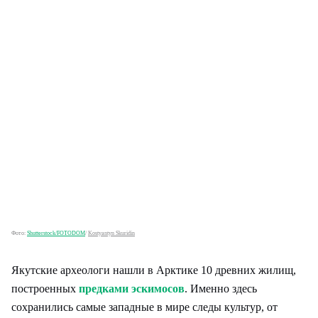
Фото:
Shutterstock/FOTODOM
/
Kostyantyn Skuridin
Якутские археологи нашли в Арктике 10 древних жилищ,
построенных
предками эскимосов
. Именно здесь
сохранились самые западные в мире следы культур, от