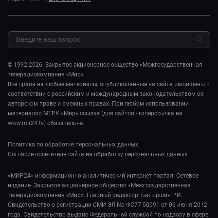
Реклама
Авто
Миллион за 5 минут. Дети
Закупки и тендеры
Культура
МИР. Мнение
Результаты СОУТ
Шоу-бизнес
Мировое соглашение
Обратная связь
Стиль жизни
Обману.НЕТ
Сад и огород
© 1992-2026. Закрытое акционерное общество «Межгосударственная
Предварительный диагноз
телерадиокомпания «Мир»
Пять причин поехать в...
Все права на любые материалы, опубликованные на сайте, защищены в
соответствии с российским и международным законодательством об
авторском праве и смежных правах. При любом использовании
материалов МТРК «Мир» ссылка (для сайтов - гиперссылка на
www.mir24.tv) обязательна.
Политика по обработке персональных данных
Согласие посетителя сайта на обработку персональных данных
«МИР24» информационно-аналитический интернет-портал. Сетевое
издание. Закрытое акционерное общество «Межгосударственная
телерадиокомпания «Мир». Главный редактор: Батыршин Р.И.
Свидетельство о регистрации СМИ ЭЛ No ФС77-50091 от 06 июня 2012
года. Свидетельство выдано Федеральной службой по надзору в сфере