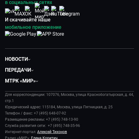
в социальных сетях
И скачивайте наше
мобильное приложение
НОВОСТИ
Политика
ПЕРЕДАЧИ
Общество
Вместе
МТРК «МИР»
Экономика
Будь, готовь!
О компании
Происшествия
Дела судебные
Для корреспонденции: 107076, Москва, улица Краснобогатырская, д. 44,
История
В содружестве
стр.1
Диктор делает
Руководство
Юридический адрес: 115184, Москва, улица Пятницкая, д. 25
В мире
Игра в кино
Телефон / факс: +7 (495) 648-07-92
Новости компании
Наука и технологии
Размещение рекламы: +7 (495) 748-13-90
Игра в кино. Мультфильмы
Пресса о нас
Служба развития сети: +7 (495) 748-35-96
Здоровье и медицина
Исторический детектив
Карьера
Интернет-портал:
Алексей Тихонов
Спорт
Миллион за 5 минут
Радио «МИР»:
Елена Коритич