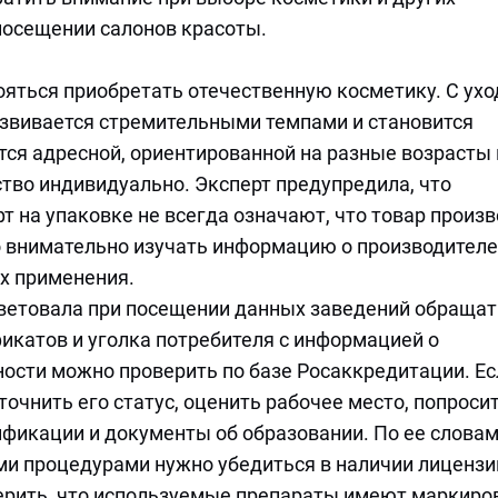
 посещении салонов красоты.
ояться приобретать отечественную косметику. С ух
звивается стремительными темпами и становится
ся адресной, ориентированной на разные возрасты 
ство индивидуально. Эксперт предупредила, что
т на упаковке не всегда означают, что товар произ
о внимательно изучать информацию о производителе
ях применения.
оветовала при посещении данных заведений обращат
икатов и уголка потребителя с информацией о
ости можно проверить по базе Росаккредитации. Ес
точнить его статус, оценить рабочее место, попроси
фикации и документы об образовании. По ее словам
и процедурами нужно убедиться в наличии лицензи
ерить, что используемые препараты имеют маркиро