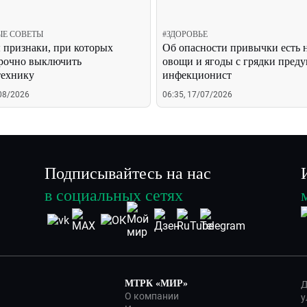
ЫЕ СОВЕТЫ
#
ЗДОРОВЬЕ
 признаки, при которых
Об опасности привычки есть
рочно выключить
овощи и ягоды с грядки пред
технику
инфекционист
/08/2026
06:35, 17/07/2026
Подписывайтесь на нас
в социальных сетях
МТРК «МИР»
Д
О компании
у