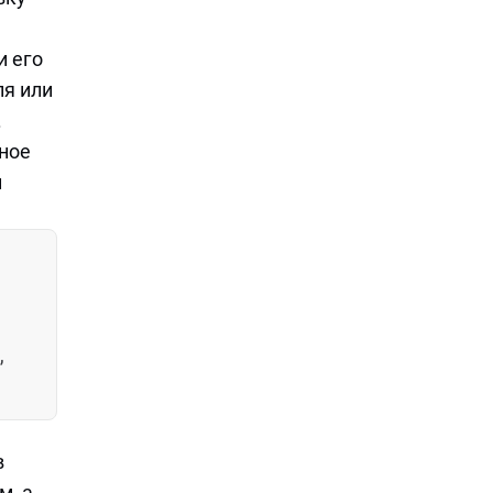
и его
ля или
.
ное
и
,
в
м, а