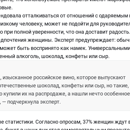
овые.
ндовала отталкиваться от отношений с одаряемым 
лизкому человеку, может не подойти для руководите
о при полной уверенности, что она доставит радость
редпочтения женщины. Эксперт предупреждает: обыч
может быть воспринято как намек. Универсальным
енный алкоголь, шоколад, конфеты или сыр.
, изысканное российское вино, которое выпускают
отечественные шоколад, конфеты или сыр, но такие,
 купили их на распродаже, а нашли нечто особенное
 — подчеркнула эксперт.
ые статистики. Согласно опросам, 37% женщин ждут 
а, букет в наши дни стал самостоятельным презенто