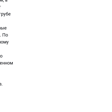
т
трубе
вые
. По
ному
то
венном
в.