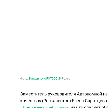
Фото:
Shutterstock/FOTODOM
/
Fizkes
Заместитель руководителя Автономной не
качества» (Роскачество) Елена Саратцев
, на что следует о
«Парламентской газете»