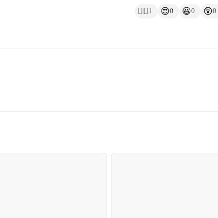
👍🏻
😍
😆
😲
1
0
0
0