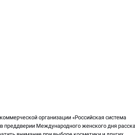
коммерческой организации «Российская система
а в преддверии Международного женского дня расск
братить внимание при выборе косметики и других