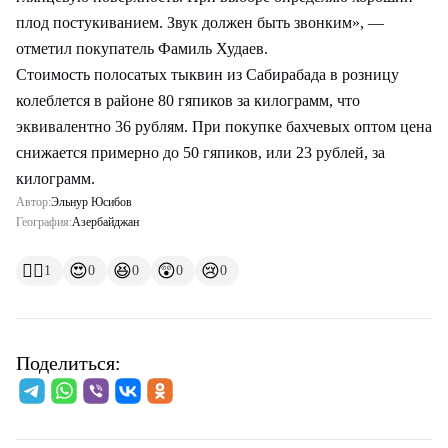
плод постукиванием. Звук должен быть звонким», —
отметил покупатель Фамиль Худаев.
Стоимость полосатых тыквин из Сабирабада в розницу
колеблется в районе 80 гяпиков за килограмм, что
эквивалентно 36 рублям. При покупке бахчевых оптом цена
снижается примерно до 50 гяпиков, или 23 рублей, за
килограмм.
Автор:
Эльнур Юсибов
География:
Азербайджан
👍🏻
😍
😆
😲
😢
1
0
0
0
0
Поделиться: