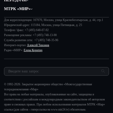
Общество
Вместе
МТРК «МИР»
Экономика
Будь, готовь!
О компании
Происшествия
Дела судебные
Для корреспонденции: 107076, Москва, улица Краснобогатырская, д. 44, стр.1
История
В содружестве
Юридический адрес: 115184, Москва, улица Пятницкая, д. 25
Диктор делает
Руководство
Телефон / факс: +7 (495) 648-07-92
В мире
Игра в кино
Размещение рекламы: +7 (495) 748-13-90
Новости компании
Наука и технологии
Служба развития сети: +7 (495) 748-35-96
Игра в кино. Мультфильмы
Пресса о нас
Интернет-портал:
Алексей Тихонов
Здоровье и медицина
Исторический детектив
Карьера
Радио «МИР»:
Елена Коритич
Спорт
Миллион за 5 минут
Реклама
Авто
Миллион за 5 минут. Дети
Закупки и тендеры
Культура
МИР. Мнение
Результаты СОУТ
Шоу-бизнес
Мировое соглашение
Обратная связь
Стиль жизни
Обману.НЕТ
© 1992-2026. Закрытое акционерное общество «Межгосударственная
Сад и огород
телерадиокомпания «Мир»
Предварительный диагноз
Все права на любые материалы, опубликованные на сайте, защищены в
Пять причин поехать в...
соответствии с российским и международным законодательством об авторском
праве и смежных правах. При любом использовании материалов МТРК «Мир»
ссылка (для сайтов - гиперссылка на www.mir24.tv) обязательна.